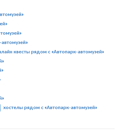
втомузей»
ей»
втомузей»
-автомузей»
нлайн квесты рядом с «Автопарк-автомузей»
й»
й»
»
й»
хостелы рядом с «Автопарк-автомузей»