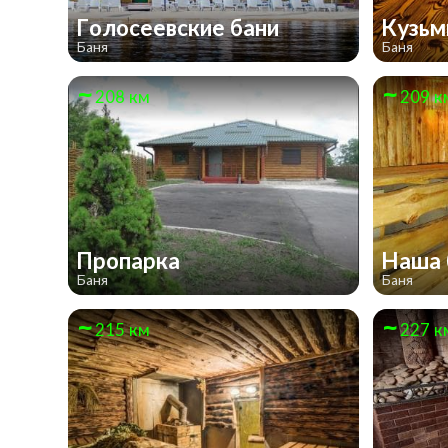
Голосеевские бани
Кузьм
Баня
Баня
208 км
209 к
Пропарка
Наша 
Баня
Баня
215 км
227 к