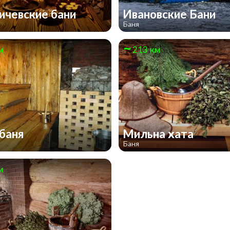
ичевские бани
Ивановские Бани
Баня
м
213 км
баня
Мильна хата
Баня
м