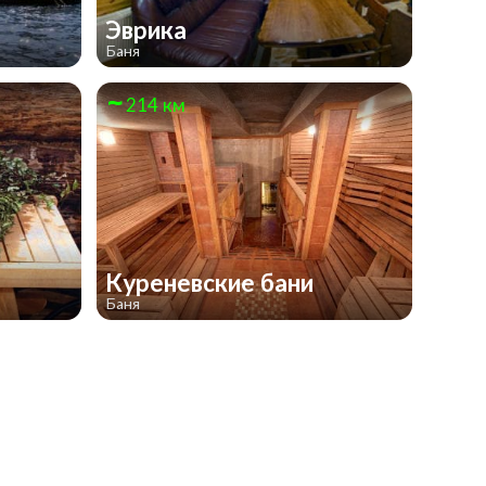
Эврика
Баня
214 км
Куреневские бани
Баня