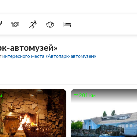
рк-автомузей»
т
интересного места «Автопарк-автомузей»
м
201 км