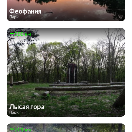
Феофания
Парк
200 км
Лысая гора
Парк
201 км