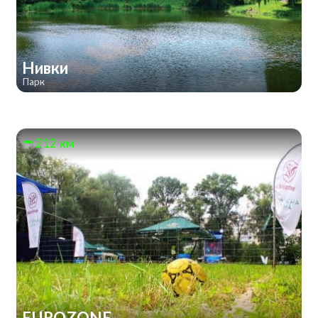
Нивки
Парк
212 км
EUROZONE