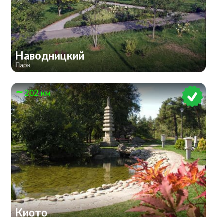
Наводницкий
Парк
202 км
Киото