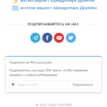
футзал рядом с «Дендропарк Дружба»
хостелы рядом с «Дендропарк Дружба»
ПОДПИСЫВАЙТЕСЬ НА НАС
Подписка на RSS рассылку
Подпишитесь на нашу RSS ленту, чтобы первыми
узнавать о новых публикациях.
Подписаться
© 2015-2026 FUNTIME