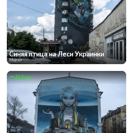
Синяя птица на Леси Украинки
Мурал
452 км