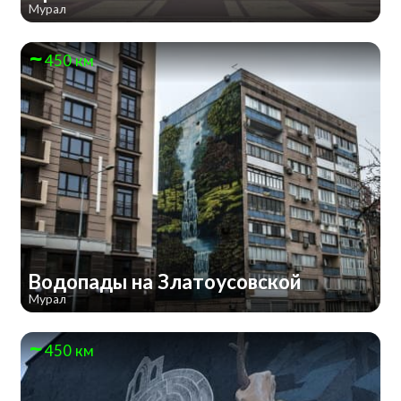
Мурал
450 км
Водопады на Златоусовской
Мурал
450 км