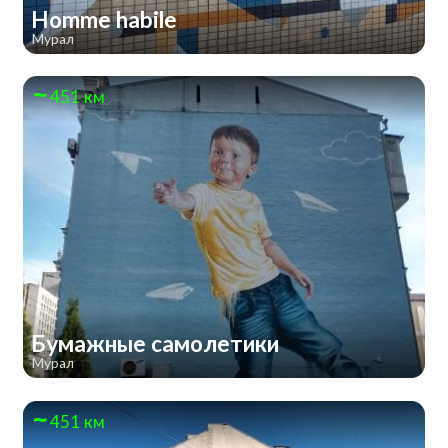
Homme habile
Мурал
451 км
Бумажные самолетики
Мурал
451 км