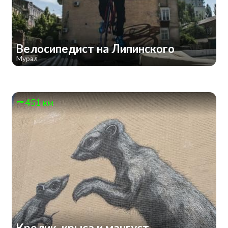
Велосипедист на Липинского
Мурал
451 км
Кролик, крыса и мангуст