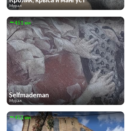
Мурал
451 км
Selfmademan
Мурал
452 км