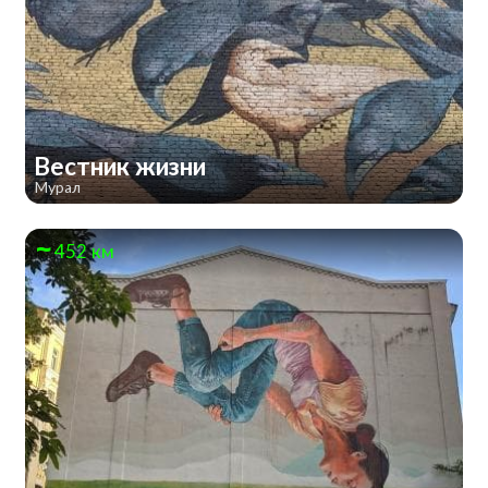
Вестник жизни
Мурал
452 км