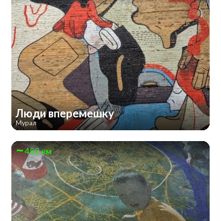
Люди вперемешку
Мурал
452 км