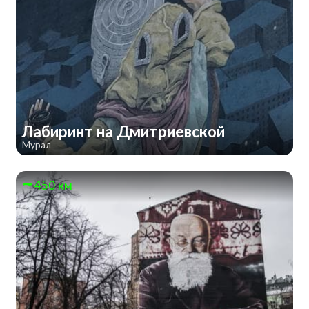
Лабиринт на Дмитриевской
Мурал
450 км