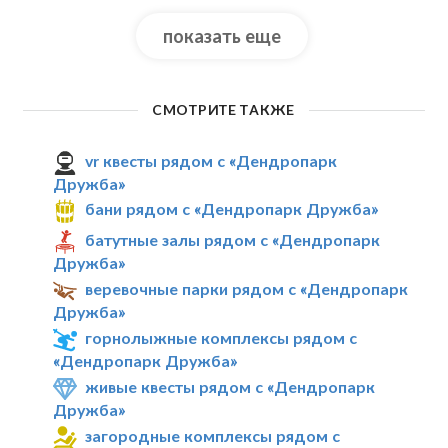
показать еще
СМОТРИТЕ ТАКЖЕ
vr квесты рядом с «Дендропарк
Дружба»
бани рядом с «Дендропарк Дружба»
батутные залы рядом с «Дендропарк
Дружба»
веревочные парки рядом с «Дендропарк
Дружба»
горнолыжные комплексы рядом с
«Дендропарк Дружба»
живые квесты рядом с «Дендропарк
Дружба»
загородные комплексы рядом с