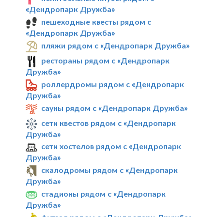
«Дендропарк Дружба»
пешеходные квесты рядом с
«Дендропарк Дружба»
пляжи рядом с «Дендропарк Дружба»
рестораны рядом с «Дендропарк
Дружба»
роллердромы рядом с «Дендропарк
Дружба»
сауны рядом с «Дендропарк Дружба»
сети квестов рядом с «Дендропарк
Дружба»
сети хостелов рядом с «Дендропарк
Дружба»
скалодромы рядом с «Дендропарк
Дружба»
стадионы рядом с «Дендропарк
Дружба»