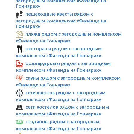
загородным комплексом «Фазенда на
Гончарах»
пешеходные квесты рядом с
загородным комплексом «Фазенда на
Гончарах»
пляжи рядом с загородным комплексом
«Фазенда на Гончарах»
рестораны рядом с загородным
комплексом «Фазенда на Гончарах»
роллердромы рядом с загородным
комплексом «Фазенда на Гончарах»
сауны рядом с загородным комплексом
«Фазенда на Гончарах»
сети квестов рядом с загородным
комплексом «Фазенда на Гончарах»
сети хостелов рядом с загородным
комплексом «Фазенда на Гончарах»
стадионы рядом с загородным
комплексом «Фазенда на Гончарах»