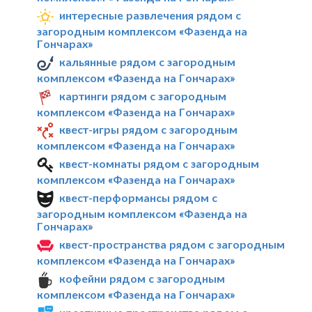
интересные развлечения рядом с
загородным комплексом «Фазенда на
Гончарах»
кальянные рядом с загородным
комплексом «Фазенда на Гончарах»
картинги рядом с загородным
комплексом «Фазенда на Гончарах»
квест-игры рядом с загородным
комплексом «Фазенда на Гончарах»
квест-комнаты рядом с загородным
комплексом «Фазенда на Гончарах»
квест-перформансы рядом с
загородным комплексом «Фазенда на
Гончарах»
квест-пространства рядом с загородным
комплексом «Фазенда на Гончарах»
кофейни рядом с загородным
комплексом «Фазенда на Гончарах»