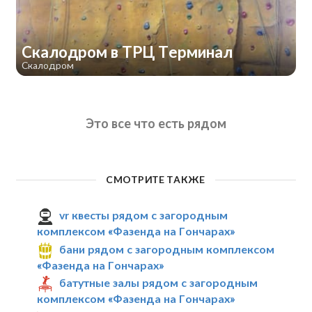
Скалодром в ТРЦ Терминал
Скалодром
Это все что есть рядом
СМОТРИТЕ ТАКЖЕ
vr квесты рядом с загородным
комплексом «Фазенда на Гончарах»
бани рядом с загородным комплексом
«Фазенда на Гончарах»
батутные залы рядом с загородным
комплексом «Фазенда на Гончарах»