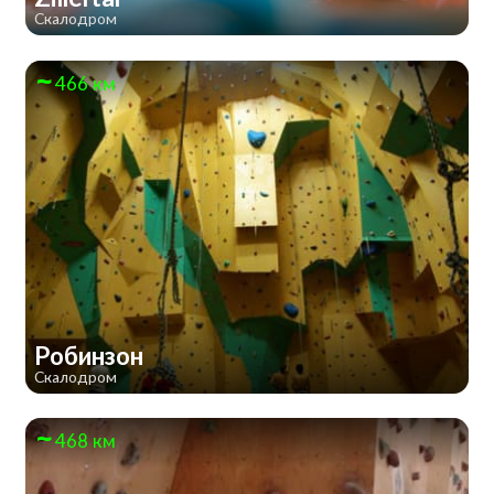
Скалодром
466 км
Робинзон
Скалодром
468 км