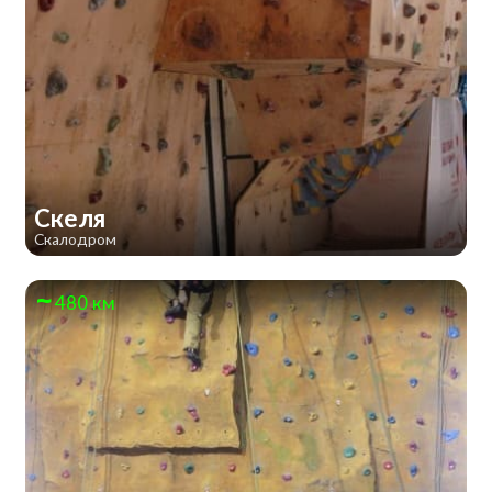
Скеля
Скалодром
480 км