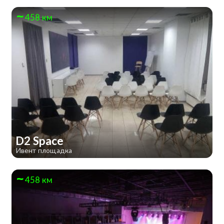
458 км
D2 Space
Ивент площадка
458 км