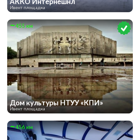
АККО Интернешнл
Ивент площадка
455 км
Дом культуры НТУУ «КПИ»
Ивент площадка
456 км