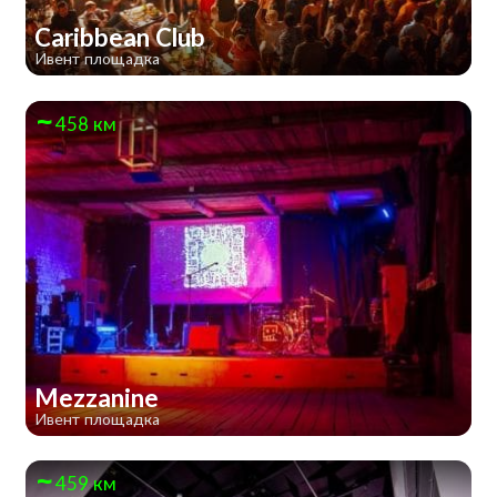
Caribbean Club
Ивент площадка
458 км
Mezzanine
Ивент площадка
459 км