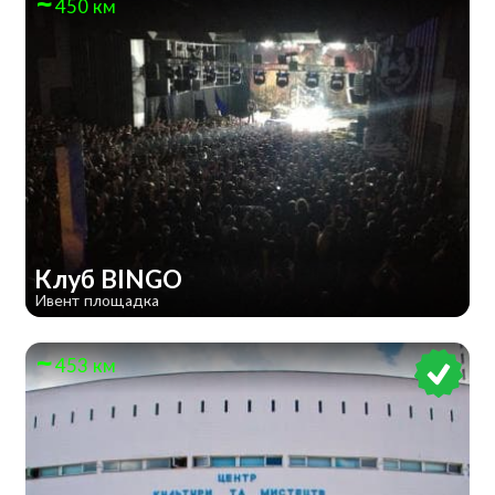
450 км
Клуб BINGO
Ивент площадка
453 км