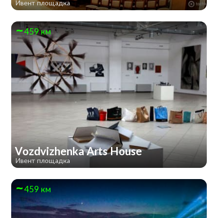
Ивент площадка
459 км
Vozdvizhenka Arts House
Ивент площадка
459 км