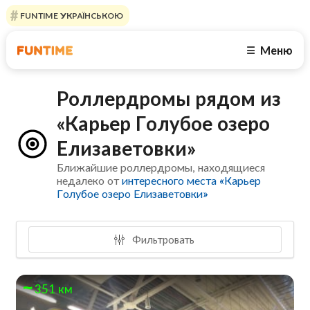
FUNTIME УКРАЇНСЬКОЮ
Меню
☰
Роллердромы рядом из
«Карьер Голубое озеро
Елизаветовки»
Ближайшие роллердромы, находящиеся
недалеко от
интересного места «Карьер
Голубое озеро Елизаветовки»
Фильтровать
351 км