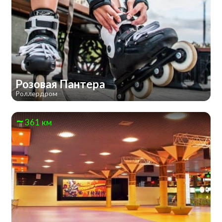
Розовая Пантера
Роллердром
361 км