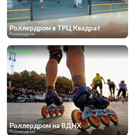
Роллердром в ТРЦ Квадрат
Роллердром
357 км
Роллердром на ВДНХ
Роллердром