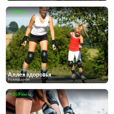
358 км
Аллея здоровья
Роллердром
359 км