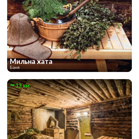
Мильна хата
Баня
13 км