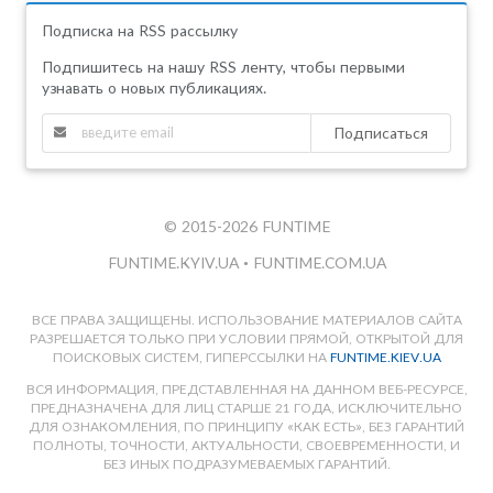
Подписка на RSS рассылку
Подпишитесь на нашу RSS ленту, чтобы первыми
узнавать о новых публикациях.
Подписаться
© 2015-2026 FUNTIME
FUNTIME.KYIV.UA
•
FUNTIME.COM.UA
ВСЕ ПРАВА ЗАЩИЩЕНЫ. ИСПОЛЬЗОВАНИЕ МАТЕРИАЛОВ САЙТА
РАЗРЕШАЕТСЯ ТОЛЬКО ПРИ УСЛОВИИ ПРЯМОЙ, ОТКРЫТОЙ ДЛЯ
ПОИСКОВЫХ СИСТЕМ, ГИПЕРССЫЛКИ НА
FUNTIME.KIEV.UA
ВСЯ ИНФОРМАЦИЯ, ПРЕДСТАВЛЕННАЯ НА ДАННОМ ВЕБ-РЕСУРСЕ,
ПРЕДНАЗНАЧЕНА ДЛЯ ЛИЦ СТАРШЕ 21 ГОДА, ИСКЛЮЧИТЕЛЬНО
ДЛЯ ОЗНАКОМЛЕНИЯ, ПО ПРИНЦИПУ «КАК ЕСТЬ», БЕЗ ГАРАНТИЙ
ПОЛНОТЫ, ТОЧНОСТИ, АКТУАЛЬНОСТИ, СВОЕВРЕМЕННОСТИ, И
БЕЗ ИНЫХ ПОДРАЗУМЕВАЕМЫХ ГАРАНТИЙ.