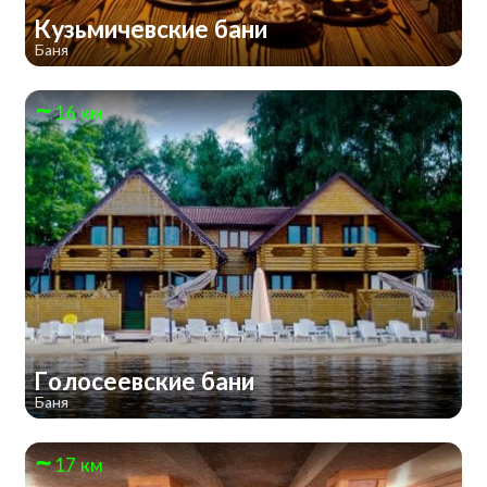
Кузьмичевские бани
Баня
16 км
Голосеевские бани
Баня
17 км