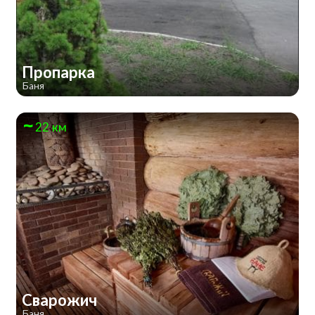
Пропарка
Баня
22 км
Сварожич
Баня