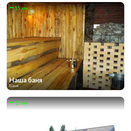
15 км
Наша баня
Баня
15 км