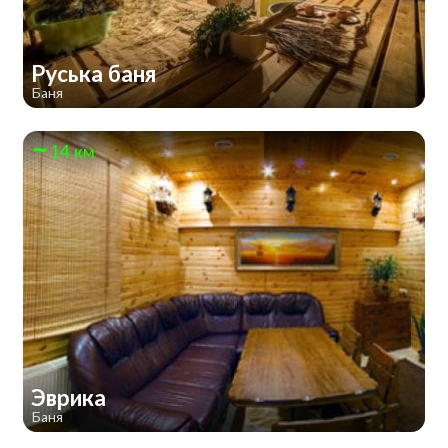
Руська баня
Баня
14 км
Эврика
Баня