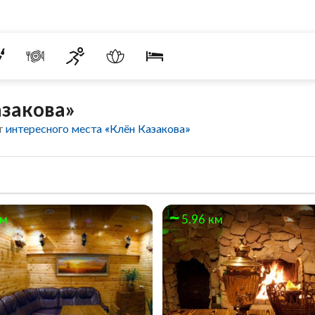
азакова»
т
интересного места «Клён Казакова»
км
5.96 км