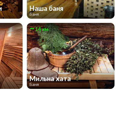
и
Наша баня
Баня
14 км
Мильна хата
Баня