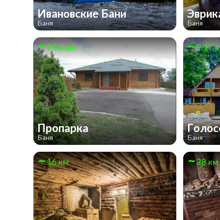
Ивановские Бани
Эври
Баня
Баня
9.06 км
9.17 
Пропарка
Голос
Баня
Баня
16 км
28 км