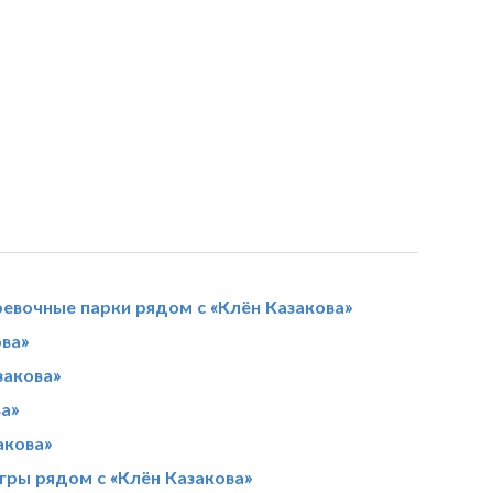
ревочные парки рядом с «Клён Казакова»
ова»
закова»
ва»
акова»
игры рядом с «Клён Казакова»