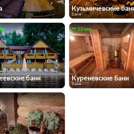
ка
Кузьмичевские бан
Баня
км
13 км
еевские бани
Куреневские бани
Баня