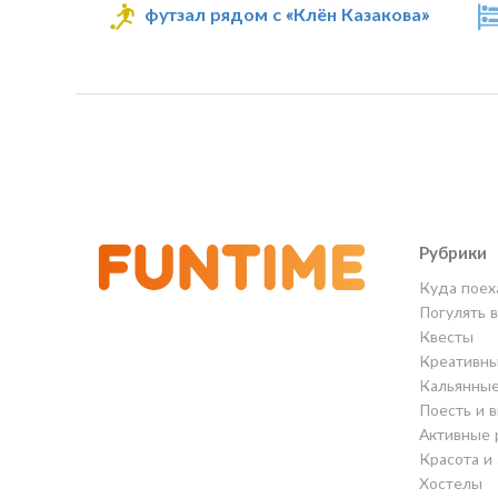
футзал рядом с «Клён Казакова»
Рубрики
Куда поех
Погулять 
Квесты
Креативны
Кальянны
Поесть и 
Активные 
Красота и
Хостелы