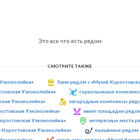
Это все что есть рядом
СМОТРИТЕ ТАКЖЕ
 Узкоколейка»
бани рядом с «Музей Коростовск
стовская Узкоколейка»
горнолыжные комплексы
ская Узкоколейка»
загородные комплексы рядо
ростовская Узкоколейка»
ивент площадки рядом
Коростовская Узкоколейка»
интересные места р
й Коростовская Узкоколейка»
кальянные рядом 
 Узкоколейка»
квест-игры рядом с «Музей Коро