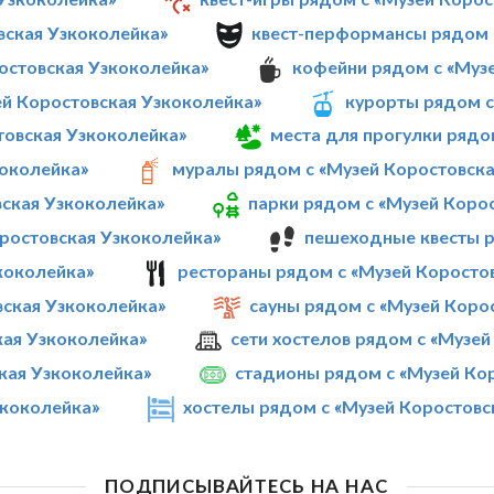
вская Узкоколейка»
квест-перформансы рядом 
ростовская Узкоколейка»
кофейни рядом с «Муз
ей Коростовская Узкоколейка»
курорты рядом с
товская Узкоколейка»
места для прогулки рядо
коколейка»
муралы рядом с «Музей Коростовска
вская Узкоколейка»
парки рядом с «Музей Коро
ростовская Узкоколейка»
пешеходные квесты р
коколейка»
рестораны рядом с «Музей Коросто
ская Узкоколейка»
сауны рядом с «Музей Коро
кая Узкоколейка»
сети хостелов рядом с «Музе
кая Узкоколейка»
стадионы рядом с «Музей Ко
зкоколейка»
хостелы рядом с «Музей Коростовс
ПОДПИСЫВАЙТЕСЬ НА НАС