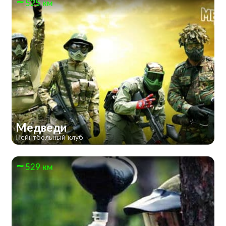
525 км
Медведи
Пейнтбольный клуб
529 км