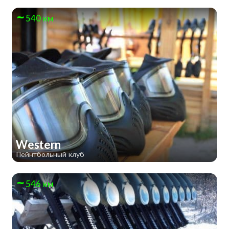
540 км
Western
Пейнтбольный клуб
546 км