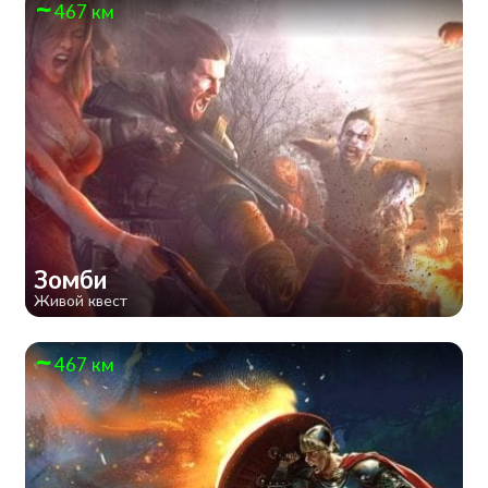
467 км
Зомби
Живой квест
467 км