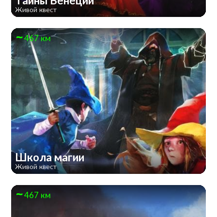
Тайны Венеции
Живой квест
467 км
Школа магии
Живой квест
467 км