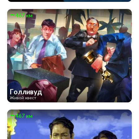
467 км
Голливуд
Живой квест
467 км