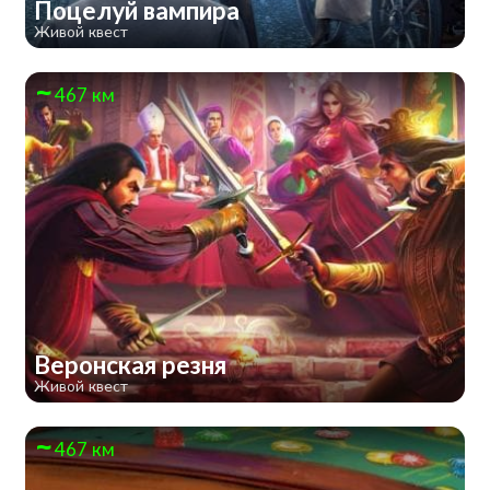
Поцелуй вампира
Живой квест
467 км
Веронская резня
Живой квест
467 км