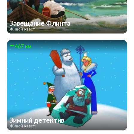
Завещание Флинта
Живой квест
467 км
Зимний детектив
Живой квест