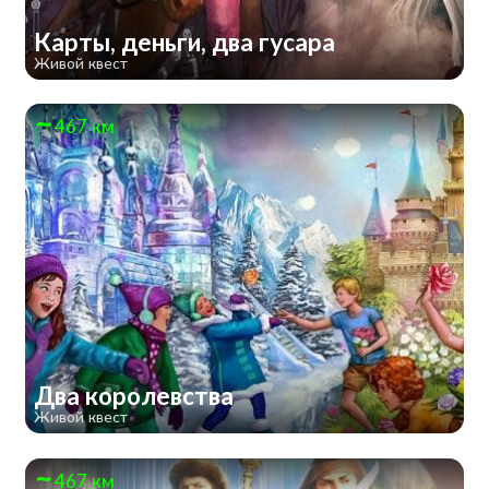
Карты, деньги, два гусара
Живой квест
467 км
Два королевства
Живой квест
467 км