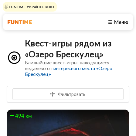
FUNTIME УКРАЇНСЬКОЮ
Меню
☰
Квест-игры рядом из
«Озеро Брескулец»
Ближайшие квест-игры, находящиеся
недалеко от
интересного места «Озеро
Брескулец»
Фильтровать
494 км