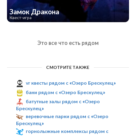
Замок Дракона
Квест-игра
Это все что есть рядом
СМОТРИТЕ ТАКЖЕ
vr квесты рядом с «Озеро Брескулец»
бани рядом с «Озеро Брескулец»
батутные залы рядом с «Озеро
Брескулец»
веревочные парки рядом с «Озеро
Брескулец»
горнолыжные комплексы рядом с