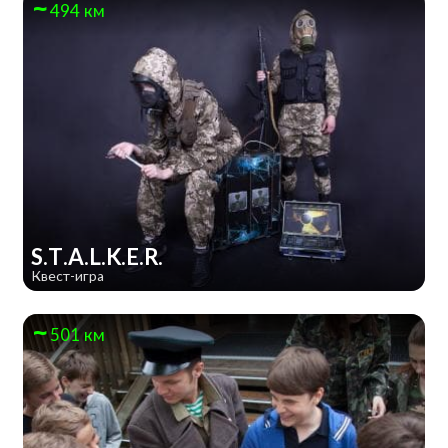
494 км
S.T.A.L.K.E.R.
Квест-игра
501 км