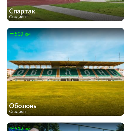
Спартак
Стадион
509 км
Оболонь
Стадион
512 км