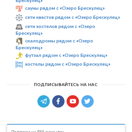
Брескулец»
сауны рядом с «Озеро Брескулец»
сети квестов рядом с «Озеро Брескулец»
сети хостелов рядом с «Озеро
Брескулец»
скалодромы рядом с «Озеро
Брескулец»
футзал рядом с «Озеро Брескулец»
хостелы рядом с «Озеро Брескулец»
ПОДПИСЫВАЙТЕСЬ НА НАС
Подписка на RSS рассылку