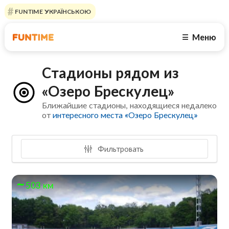
FUNTIME УКРАЇНСЬКОЮ
Меню
☰
Стадионы рядом из
«Озеро Брескулец»
Ближайшие стадионы, находящиеся недалеко
от
интересного места «Озеро Брескулец»
Фильтровать
503 км