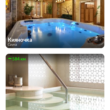
Кияночка
Сауна
584 км