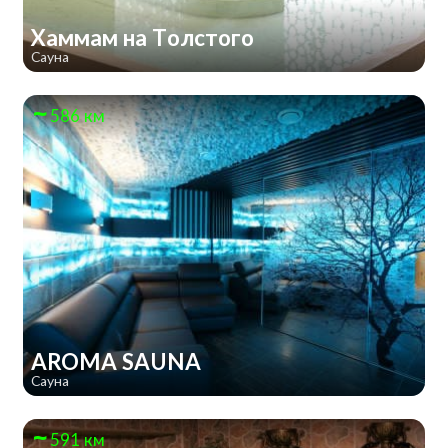
Хаммам на Толстого
Сауна
586 км
AROMA SAUNA
Сауна
591 км