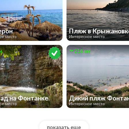
ерон
Пляж в Крыжанов
ое место
Интересное место
м
216 км
ад на Фонтанке
Дикий пляж Фонта
ое место
Интересное место
показать еще