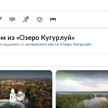
м из «Озеро Кугурлуй»
я недалеко от
интересного места «Озеро Кугурлуй»
17 км