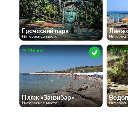
Греческий парк
Ланж
Интересное место
Интересн
216 км
216 к
Пляж «Занзибар»
Водоп
Интересное место
Интересн