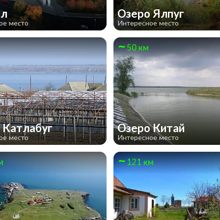
ил
Озеро Ялпуг
ое место
Интересное место
50 км
 Катлабуг
Озеро Китай
ое место
Интересное место
м
121 км