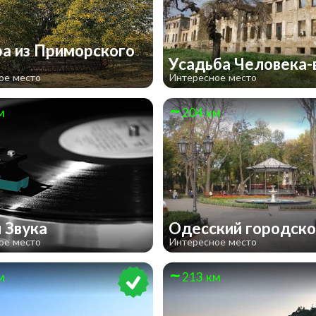
а из Приморского
Усадьба Человека
ое место
Интересное место
м
204 км
 Звука
Одесский городско
ое место
Интересное место
м
213 км