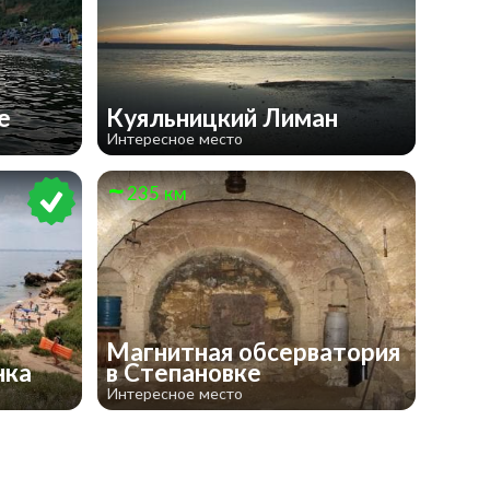
ке
Куяльницкий Лиман
Интересное место
235 км
Магнитная обсерватория
нка
в Степановке
Интересное место