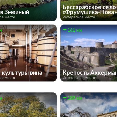
Бессарабское село
в Змеиный
«Фрумушика-Нова
ое место
Интересное место
м
161 км
 культуры вина
Крепость Аккерма
ое место
Интересное место
м
189 км