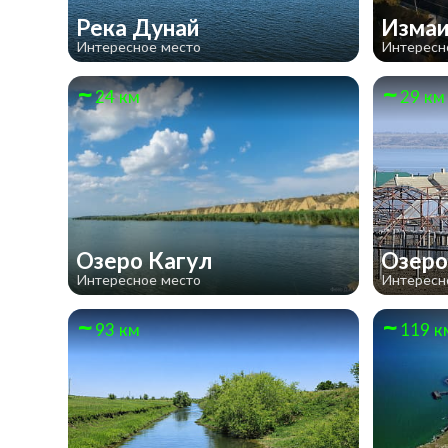
Река Дунай
Изма
Интересное место
Интересн
24 км
29 км
Озеро Кагул
Озеро
Интересное место
Интересн
93 км
119 к