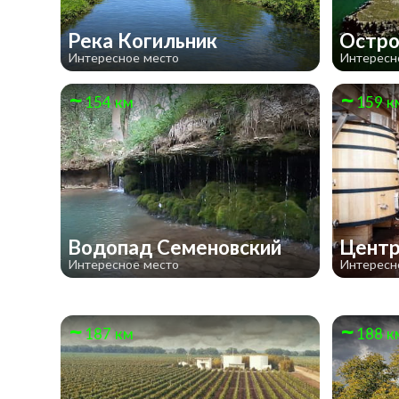
Река Когильник
Остро
Интересное место
Интересн
154 км
159 к
Водопад Семеновский
Центр
Интересное место
Интересн
187 км
188 к