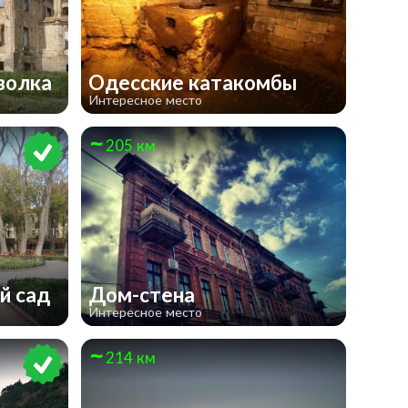
-волка
Одесские катакомбы
Интересное место
205 км
й сад
Дом-стена
Интересное место
214 км