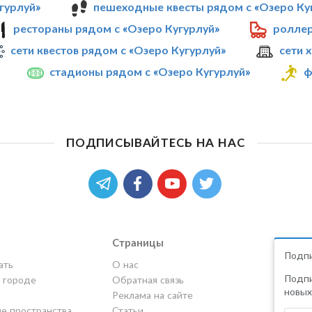
гурлуй»
пешеходные квесты рядом с «Озеро Ку
рестораны рядом с «Озеро Кугурлуй»
роллер
сети квестов рядом с «Озеро Кугурлуй»
сети 
стадионы рядом с «Озеро Кугурлуй»
ф
ПОДПИСЫВАЙТЕСЬ НА НАС
Страницы
Подпи
ать
О нас
Подпи
в городе
Обратная связь
новых
Реклама на сайте
е пространства
Статьи