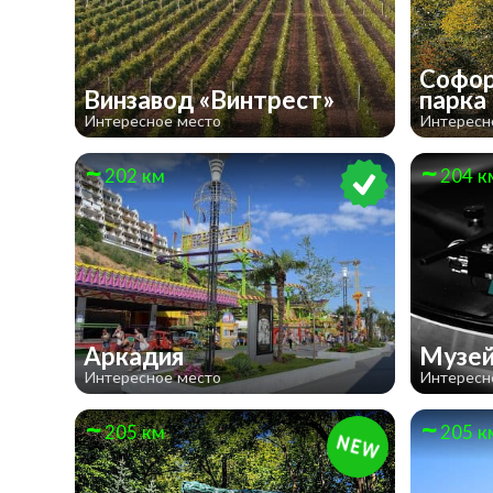
Софор
Винзавод «Винтрест»
парка
Интересное место
Интересн
202 км
204 к
Аркадия
Музей
Интересное место
Интересн
205 км
205 к