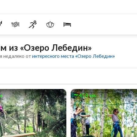
м из «Озеро Лебедин»
я недалеко от
интересного места «Озеро Лебедин»
м
458 км