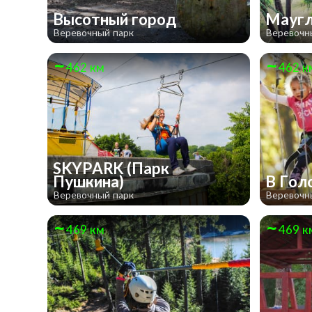
Высотный город
Мауг
Веревочный парк
Веревочн
462 км
462 к
SKYPARK (Парк
Пушкина)
В Гол
Веревочный парк
Веревочн
469 км
469 к