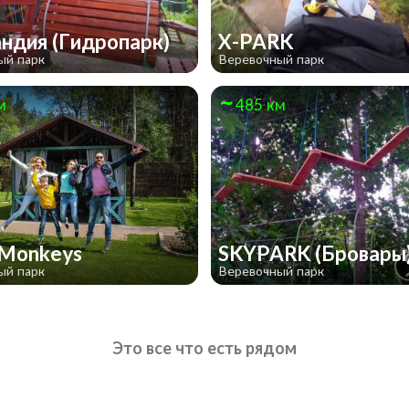
ндия (Гидропарк)
X-PARK
ый парк
Веревочный парк
м
485 км
 Monkeys
SKYPARK (Бровары
ый парк
Веревочный парк
Это все что есть рядом