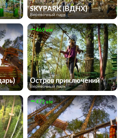
SKYPARK (ВДНХ)
Веревочный парк
469 км
дарь)
Остров приключений
Веревочный парк
472 км