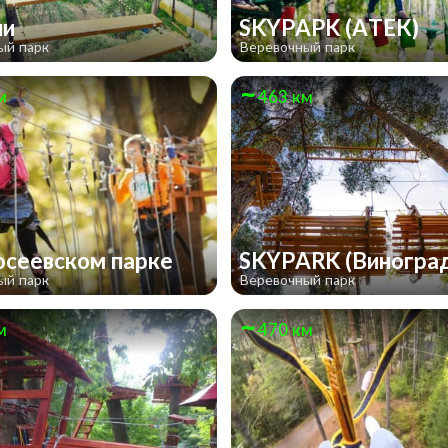
ли
SKYPAPK (АТЕК)
ый парк
Веревочный парк
м
463 км
осеевском парке
SKYPARK (Виногра
ый парк
Веревочный парк
м
470 км