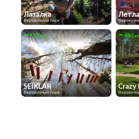
Лазалка
Летла
Веревочный парк
Веревочн
473 км
480 к
SEIKLAR
Crazy
Веревочный парк
Веревочн