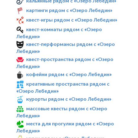
кальянные рядом с «Озеро Лебедин»
картинги рядом с «Озеро Лебедин»
квест-игры рядом с «Озеро Лебедин»
квест-комнаты рядом с «Озеро
Лебедин»
квест-перформансы рядом с «Озеро
Лебедин»
квест-пространства рядом с «Озеро
Лебедин»
кофейни рядом с «Озеро Лебедин»
креативные пространства рядом с
«Озеро Лебедин»
курорты рядом с «Озеро Лебедин»
массовые квесты рядом с «Озеро
Лебедин»
места для прогулки рядом с «Озеро
Лебедин»