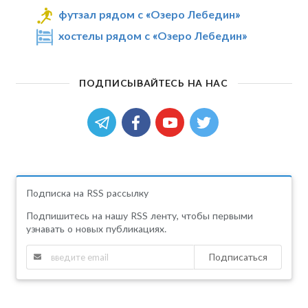
футзал рядом с «Озеро Лебедин»
хостелы рядом с «Озеро Лебедин»
ПОДПИСЫВАЙТЕСЬ НА НАС
Подписка на RSS рассылку
Подпишитесь на нашу RSS ленту, чтобы первыми
узнавать о новых публикациях.
Подписаться