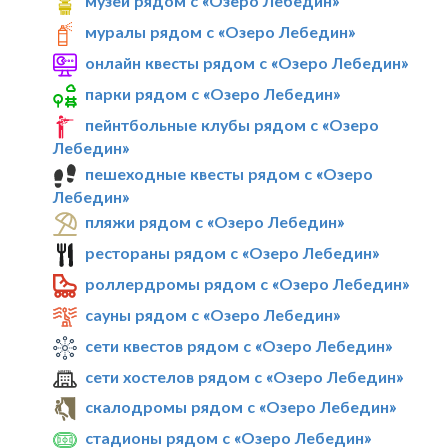
музеи рядом с «Озеро Лебедин»
муралы рядом с «Озеро Лебедин»
онлайн квесты рядом с «Озеро Лебедин»
парки рядом с «Озеро Лебедин»
пейнтбольные клубы рядом с «Озеро
Лебедин»
пешеходные квесты рядом с «Озеро
Лебедин»
пляжи рядом с «Озеро Лебедин»
рестораны рядом с «Озеро Лебедин»
роллердромы рядом с «Озеро Лебедин»
сауны рядом с «Озеро Лебедин»
сети квестов рядом с «Озеро Лебедин»
сети хостелов рядом с «Озеро Лебедин»
скалодромы рядом с «Озеро Лебедин»
стадионы рядом с «Озеро Лебедин»