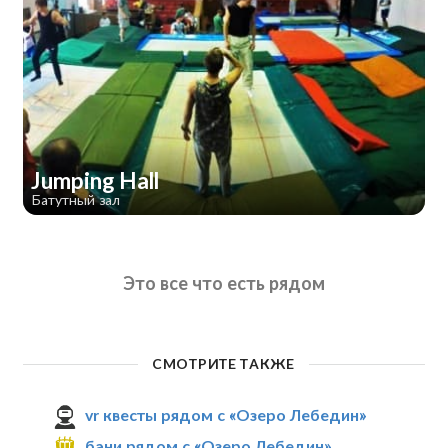
Jumping Hall
Батутный зал
Это все что есть рядом
СМОТРИТЕ ТАКЖЕ
vr квесты рядом с «Озеро Лебедин»
бани рядом с «Озеро Лебедин»