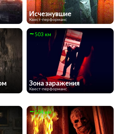
Исчезнувшие
Квест-перформанс
503 км
ром
Зона заражения
Квест-перформанс
504 км