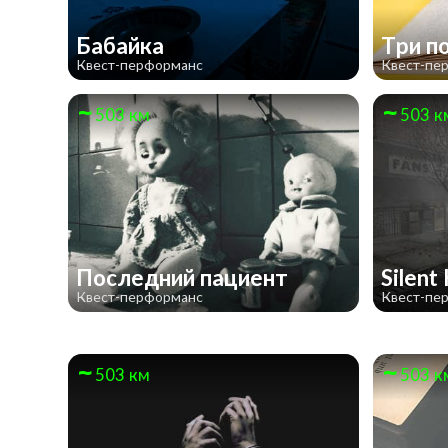
Бабайка
Три п
Квест-перформанс
Квест-пе
503 км
503 к
Последний пациент
Silent 
Квест-перформанс
Квест-пе
503 км
503 к