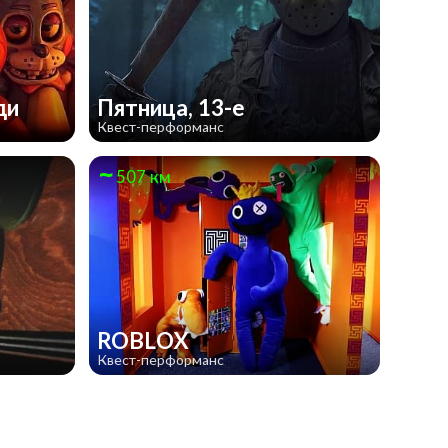
ди
Пятница, 13-е
Квест-перформанс
507 км
ROBLOX
Квест-перформанс