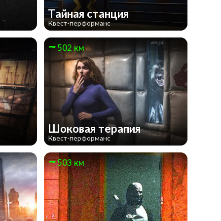
Тайная станция
Квест-перформанс
502 км
Шоковая терапия
Квест-перформанс
503 км