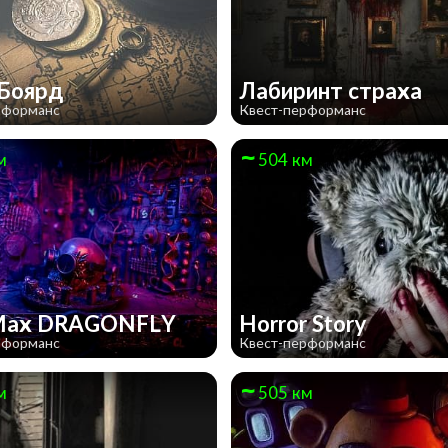
 Боярд
Лабиринт страха
рформанс
Квест-перформанс
м
504 км
Max DRAGONFLY
Horror Story
рформанс
Квест-перформанс
м
505 км