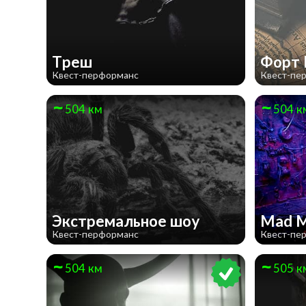
Треш
Форт
Квест-перформанс
Квест-пе
504 км
504 к
Экстремальное шоу
Mad 
Квест-перформанс
Квест-пе
504 км
505 к