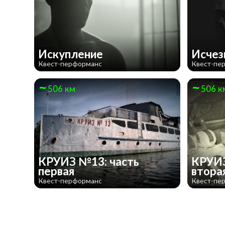
Искупление
Исче
Квест-перформанс
Квест-пе
506 км
506 к
КРУИЗ №13: часть
КРУИЗ
первая
втора
Квест-перформанс
Квест-пе