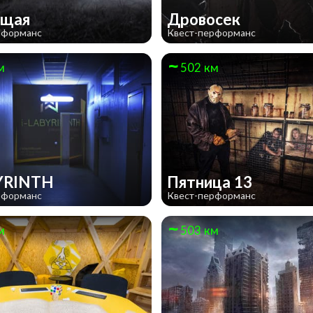
ущая
Дровосек
рформанс
Квест-перформанс
м
502 км
BYRINTH
Пятница 13
рформанс
Квест-перформанс
м
503 км