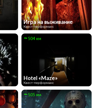
Игра на выживание
Квест-перформанс
504 км
Hotel «Maze»
Квест-перформанс
505 км