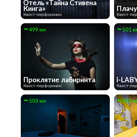
Отель «Тайна Стивена
Кинга»
Плач
Квест-перформанс
Квест-пе
499 км
501 к
Проклятие лабиринта
i-LA
Квест-перформанс
Квест-пе
503 км
503 к