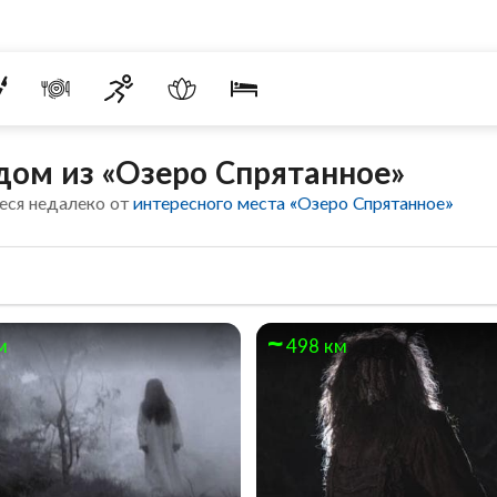
ом из «Озеро Спрятанное»
еся недалеко от
интересного места «Озеро Спрятанное»
м
498 км