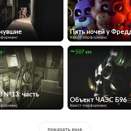
знувшие
Пять ночей у Фред
рформанс
Квест-перформанс
м
507 км
 №13: часть
я
Объект ЧАЭС Б96
рформанс
Квест-перформанс
показать еще