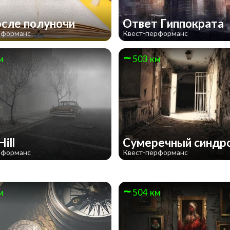
осле полуночи
Ответ Гиппократа
рформанс
Квест-перформанс
м
503 км
Hill
Сумеречный синд
рформанс
Квест-перформанс
м
504 км