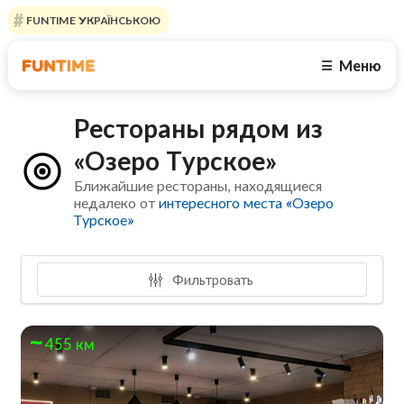
FUNTIME УКРАЇНСЬКОЮ
Меню
☰
Рестораны рядом из
«Озеро Турское»
Ближайшие рестораны, находящиеся
недалеко от
интересного места «Озеро
Турское»
Фильтровать
455 км