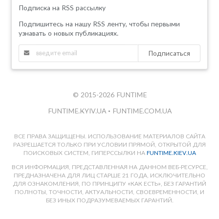
Подписка на RSS рассылку
Подпишитесь на нашу RSS ленту, чтобы первыми
узнавать о новых публикациях.
Подписаться
© 2015-2026 FUNTIME
FUNTIME.KYIV.UA
•
FUNTIME.COM.UA
ВСЕ ПРАВА ЗАЩИЩЕНЫ. ИСПОЛЬЗОВАНИЕ МАТЕРИАЛОВ САЙТА
РАЗРЕШАЕТСЯ ТОЛЬКО ПРИ УСЛОВИИ ПРЯМОЙ, ОТКРЫТОЙ ДЛЯ
ПОИСКОВЫХ СИСТЕМ, ГИПЕРССЫЛКИ НА
FUNTIME.KIEV.UA
ВСЯ ИНФОРМАЦИЯ, ПРЕДСТАВЛЕННАЯ НА ДАННОМ ВЕБ-РЕСУРСЕ,
ПРЕДНАЗНАЧЕНА ДЛЯ ЛИЦ СТАРШЕ 21 ГОДА, ИСКЛЮЧИТЕЛЬНО
ДЛЯ ОЗНАКОМЛЕНИЯ, ПО ПРИНЦИПУ «КАК ЕСТЬ», БЕЗ ГАРАНТИЙ
ПОЛНОТЫ, ТОЧНОСТИ, АКТУАЛЬНОСТИ, СВОЕВРЕМЕННОСТИ, И
БЕЗ ИНЫХ ПОДРАЗУМЕВАЕМЫХ ГАРАНТИЙ.