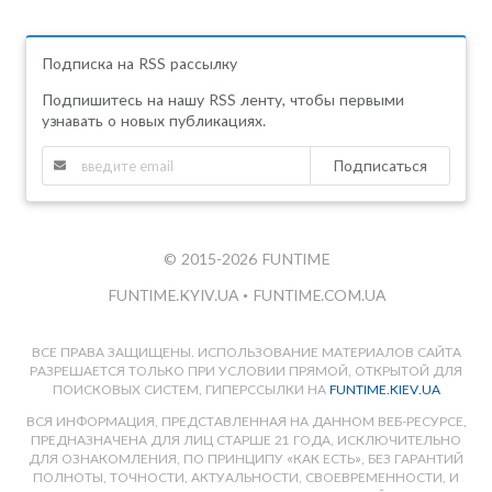
Подписка на RSS рассылку
Подпишитесь на нашу RSS ленту, чтобы первыми
узнавать о новых публикациях.
Подписаться
© 2015-2026 FUNTIME
FUNTIME.KYIV.UA
•
FUNTIME.COM.UA
ВСЕ ПРАВА ЗАЩИЩЕНЫ. ИСПОЛЬЗОВАНИЕ МАТЕРИАЛОВ САЙТА
РАЗРЕШАЕТСЯ ТОЛЬКО ПРИ УСЛОВИИ ПРЯМОЙ, ОТКРЫТОЙ ДЛЯ
ПОИСКОВЫХ СИСТЕМ, ГИПЕРССЫЛКИ НА
FUNTIME.KIEV.UA
ВСЯ ИНФОРМАЦИЯ, ПРЕДСТАВЛЕННАЯ НА ДАННОМ ВЕБ-РЕСУРСЕ,
ПРЕДНАЗНАЧЕНА ДЛЯ ЛИЦ СТАРШЕ 21 ГОДА, ИСКЛЮЧИТЕЛЬНО
ДЛЯ ОЗНАКОМЛЕНИЯ, ПО ПРИНЦИПУ «КАК ЕСТЬ», БЕЗ ГАРАНТИЙ
ПОЛНОТЫ, ТОЧНОСТИ, АКТУАЛЬНОСТИ, СВОЕВРЕМЕННОСТИ, И