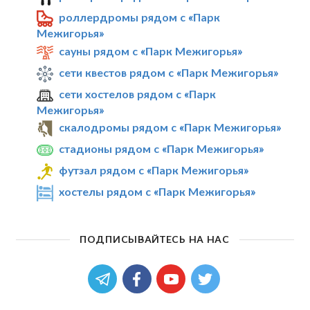
роллердромы рядом с «Парк
Межигорья»
сауны рядом с «Парк Межигорья»
сети квестов рядом с «Парк Межигорья»
сети хостелов рядом с «Парк
Межигорья»
скалодромы рядом с «Парк Межигорья»
стадионы рядом с «Парк Межигорья»
футзал рядом с «Парк Межигорья»
хостелы рядом с «Парк Межигорья»
ПОДПИСЫВАЙТЕСЬ НА НАС