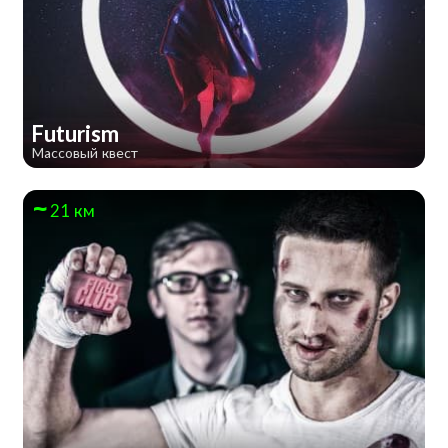
Futurism
Массовый квест
21 км