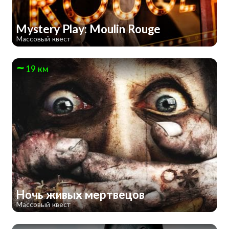
Mystery Play: Moulin Rouge
Массовый квест
19 км
Ночь живых мертвецов
Массовый квест