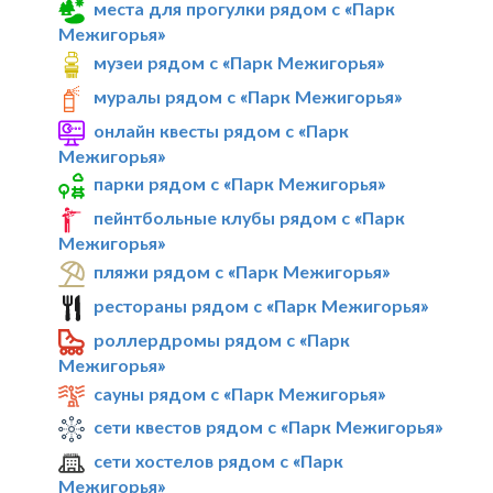
места для прогулки рядом с «Парк
Межигорья»
музеи рядом с «Парк Межигорья»
муралы рядом с «Парк Межигорья»
онлайн квесты рядом с «Парк
Межигорья»
парки рядом с «Парк Межигорья»
пейнтбольные клубы рядом с «Парк
Межигорья»
пляжи рядом с «Парк Межигорья»
рестораны рядом с «Парк Межигорья»
роллердромы рядом с «Парк
Межигорья»
сауны рядом с «Парк Межигорья»
сети квестов рядом с «Парк Межигорья»
сети хостелов рядом с «Парк
Межигорья»