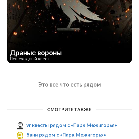
Драные вороны
Пешеходный квест
Это все что есть рядом
СМОТРИТЕ ТАКЖЕ
vr квесты рядом с «Парк Межигорья»
бани рядом с «Парк Межигорья»