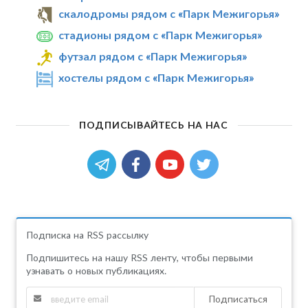
скалодромы рядом с «Парк Межигорья»
стадионы рядом с «Парк Межигорья»
футзал рядом с «Парк Межигорья»
хостелы рядом с «Парк Межигорья»
ПОДПИСЫВАЙТЕСЬ НА НАС
Подписка на RSS рассылку
Подпишитесь на нашу RSS ленту, чтобы первыми
узнавать о новых публикациях.
Подписаться