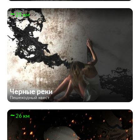
25 км
Черные реки
Пешеходный квест
26 км