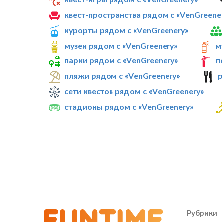
квест-пространства рядом с «VenGreene
курорты рядом с «VenGreenery»
музеи рядом с «VenGreenery»
м
парки рядом с «VenGreenery»
п
пляжи рядом с «VenGreenery»
сети квестов рядом с «VenGreenery»
стадионы рядом с «VenGreenery»
Рубрики