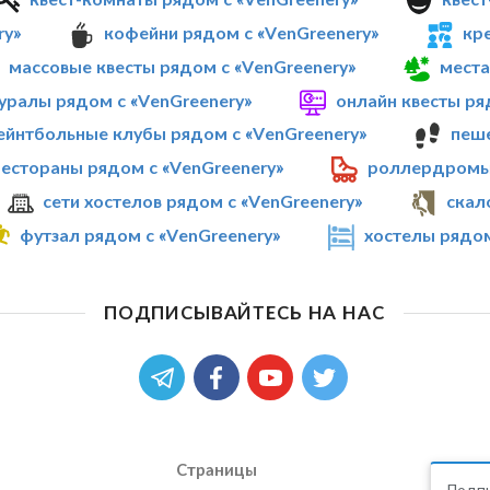
ry»
кофейни рядом с «VenGreenery»
кр
массовые квесты рядом с «VenGreenery»
места
уралы рядом с «VenGreenery»
онлайн квесты ря
ейнтбольные клубы рядом с «VenGreenery»
пеше
рестораны рядом с «VenGreenery»
роллердромы 
сети хостелов рядом с «VenGreenery»
скал
футзал рядом с «VenGreenery»
хостелы рядом
ПОДПИСЫВАЙТЕСЬ НА НАС
Страницы
Подпи