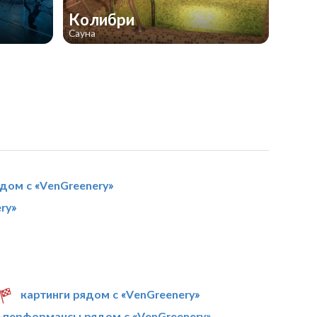
Колибри
Сауна
дом с «VenGreenery»
ry»
картинги рядом с «VenGreenery»
-перформансы рядом с «VenGreenery»