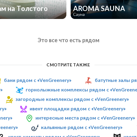
м на Толстого
AROMA SAUNA
Сауна
Это все что есть рядом
СМОТРИТЕ ТАКЖЕ
бани рядом с «VenGreenery»
батутные залы ря
»
горнолыжные комплексы рядом с «VenGreene
загородные комплексы рядом с «VenGreenery»
ry»
ивент площадки рядом с «VenGreenery»
nery»
интересные места рядом с «VenGreenery»
eenery»
кальянные рядом с «VenGreenery»
квест-комнаты рядом с «VenGreenery»
квест