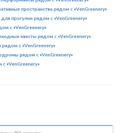
еативные пространства рядом с «VenGreenery»
 для прогулки рядом с «VenGreenery»
дом с «VenGreenery»
ходные квесты рядом с «VenGreenery»
рядом с «VenGreenery»
одромы рядом с «VenGreenery»
 с «VenGreenery»
ска на RSS рассылку