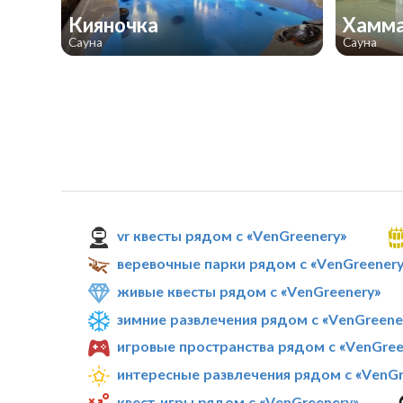
Кияночка
Хамма
Сауна
Сауна
vr квесты рядом с «VenGreenery»
веревочные парки рядом с «VenGreenery
живые квесты рядом с «VenGreenery»
зимние развлечения рядом с «VenGreene
игровые пространства рядом с «VenGree
интересные развлечения рядом с «VenGr
квест-игры рядом с «VenGreenery»