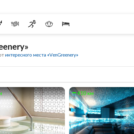
eenery»
 от
интересного места «VenGreenery»
м
410 км