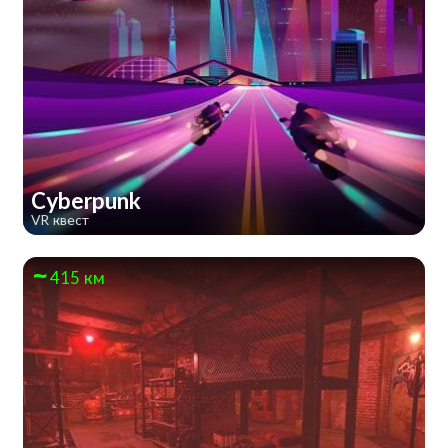
Cyberpunk
VR квест
415 км