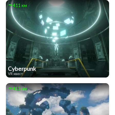
411 км
Cyberpunk
VR квест
411 км