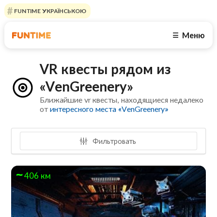
FUNTIME УКРАЇНСЬКОЮ
Меню
☰
VR квесты рядом из
«VenGreenery»
Ближайшие vr квесты, находящиеся недалеко
от
интересного места «VenGreenery»
Фильтровать
406 км