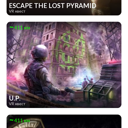
ESCAPE THE LOST PYRAMID
VR квест
411 км
U.P.
VR квест
411 км