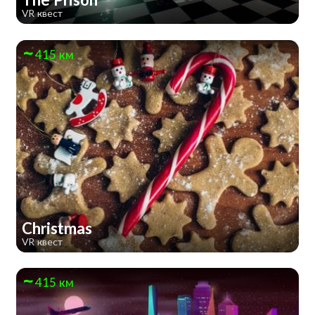
VR квест
415 км
Christmas
VR квест
415 км