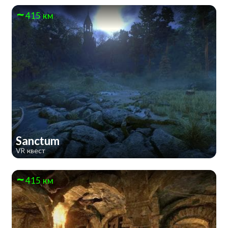
415 км
Sanctum
VR квест
415 км