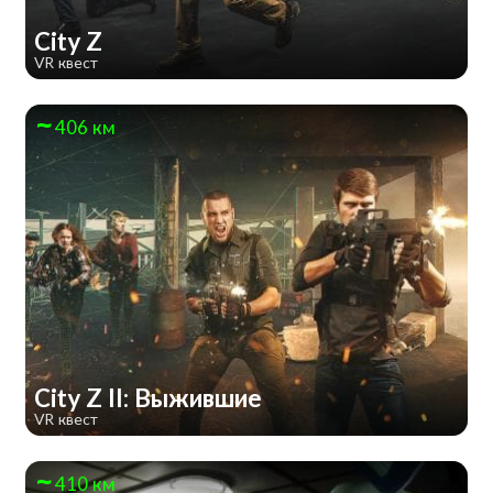
City Z
VR квест
406 км
City Z II: Выжившие
VR квест
410 км