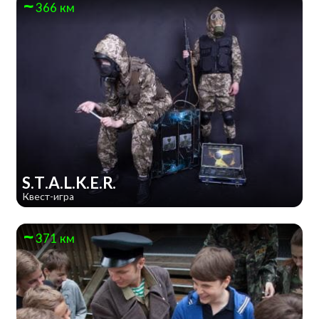
366 км
S.T.A.L.K.E.R.
Квест-игра
371 км