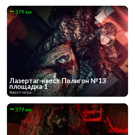
379 км
Лазертаг-квест Полигон №13
площадка 1
Квест-игра
379 км