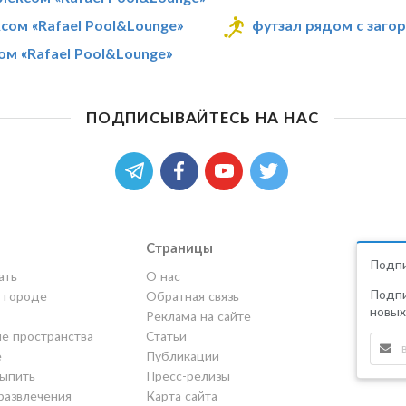
ом «Rafael Pool&Lounge»
футзал рядом с заго
м «Rafael Pool&Lounge»
ПОДПИСЫВАЙТЕСЬ НА НАС
Страницы
Подпи
ать
О нас
Подпи
в городе
Обратная связь
новых
Реклама на сайте
е пространства
Статьи
е
Публикации
выпить
Пресс-релизы
развлечения
Карта сайта