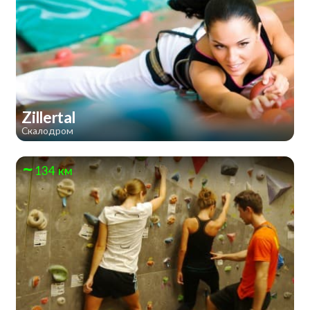
Zillertal
Скалодром
134 км