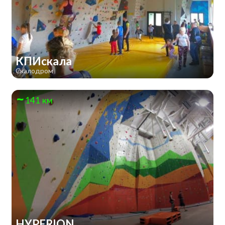
КПИскала
Скалодром
141 км
HYPERION