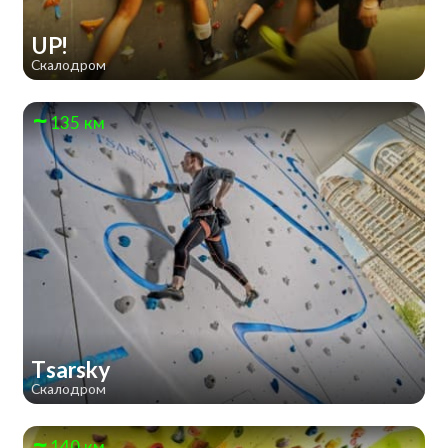
UP!
Скалодром
135 км
Tsarsky
Скалодром
140 км