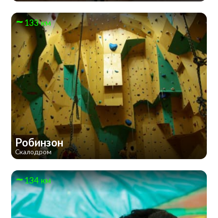
133 км
Робинзон
Скалодром
134 км