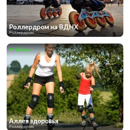
Роллердром на ВДНХ
Роллердром
136 км
Аллея здоровья
Роллердром