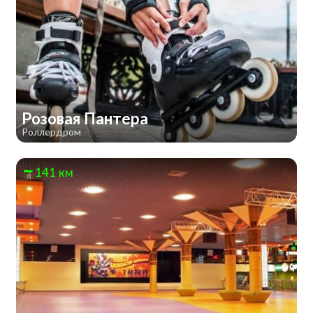
Розовая Пантера
Роллердром
141 км