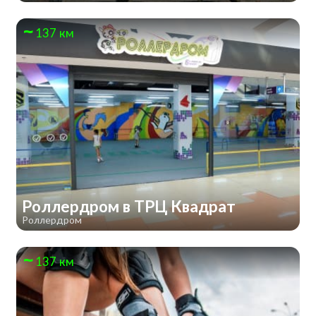
137 км
Роллердром в ТРЦ Квадрат
Роллердром
137 км