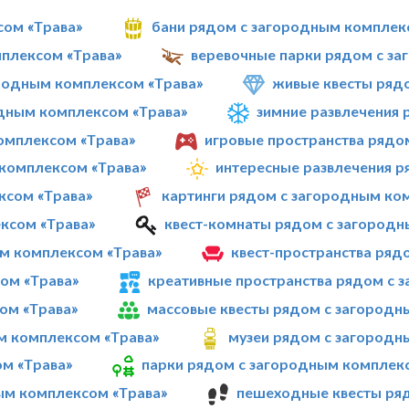
сом «Трава»
бани рядом с загородным комплек
мплексом «Трава»
веревочные парки рядом с з
родным комплексом «Трава»
живые квесты ряд
дным комплексом «Трава»
зимние развлечения
омплексом «Трава»
игровые пространства рядо
 комплексом «Трава»
интересные развлечения р
ксом «Трава»
картинги рядом с загородным ко
ксом «Трава»
квест-комнаты рядом с загородн
м комплексом «Трава»
квест-пространства ряд
ом «Трава»
креативные пространства рядом с 
ом «Трава»
массовые квесты рядом с загородн
м комплексом «Трава»
музеи рядом с загородн
м «Трава»
парки рядом с загородным комплек
ым комплексом «Трава»
пешеходные квесты ря