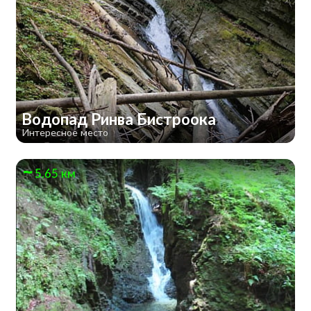
Водопад Ринва Бистроока
Интересное место
5.65 км