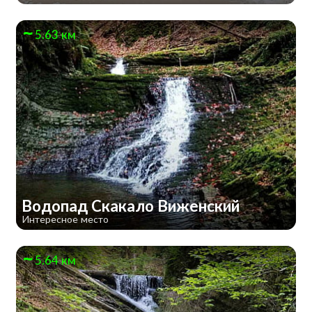
5.63 км
Водопад Скакало Виженский
Интересное место
5.64 км