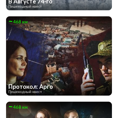
В Августе 74-го
Пешеходный квест
468 км
Протокол: Арго
Пешеходный квест
468 км