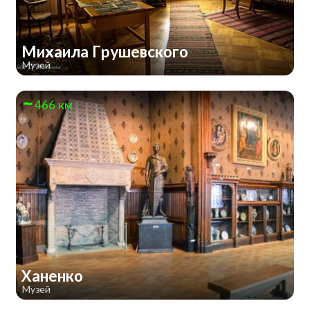
Михаила Грушевского
Музей
466 км
Ханенко
Музей