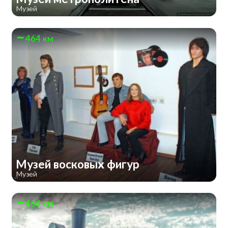
Музей
464 км
Музей восковых фигур
Музей
464 км