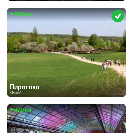
460 км
Пирогово
Музей
460 км