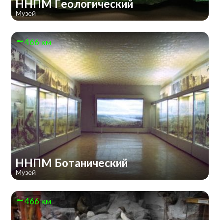
ННПМ Геологический
Музей
466 км
ННПМ Ботанический
Музей
466 км