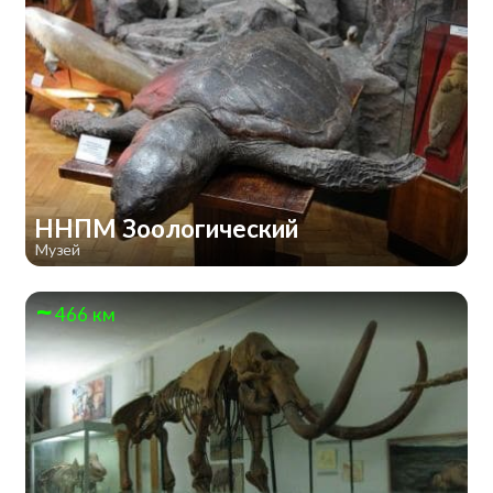
ННПМ Зоологический
Музей
466 км