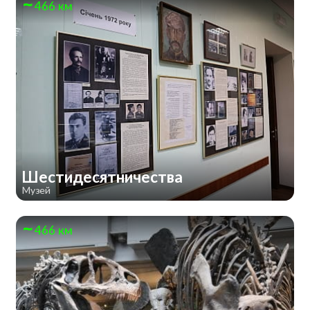
466 км
Шестидесятничества
Музей
466 км