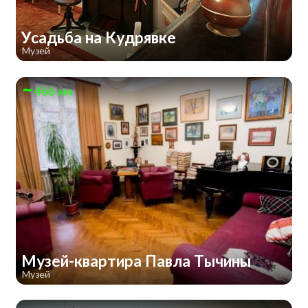
Усадьба на Кудрявке
Музей
466 км
Музей-квартира Павла Тычины
Музей