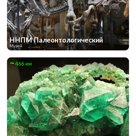
ННПМ Палеонтологический
Музей
466 км