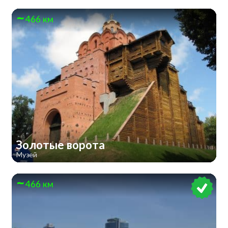
466 км
Золотые ворота
Музей
466 км