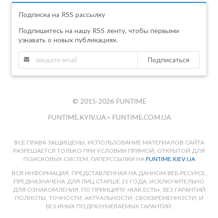
Подписка на RSS рассылку
Подпишитесь на нашу RSS ленту, чтобы первыми
узнавать о новых публикациях.
Подписаться
© 2015-2026 FUNTIME
FUNTIME.KYIV.UA
•
FUNTIME.COM.UA
ВСЕ ПРАВА ЗАЩИЩЕНЫ. ИСПОЛЬЗОВАНИЕ МАТЕРИАЛОВ САЙТА
РАЗРЕШАЕТСЯ ТОЛЬКО ПРИ УСЛОВИИ ПРЯМОЙ, ОТКРЫТОЙ ДЛЯ
ПОИСКОВЫХ СИСТЕМ, ГИПЕРССЫЛКИ НА
FUNTIME.KIEV.UA
ВСЯ ИНФОРМАЦИЯ, ПРЕДСТАВЛЕННАЯ НА ДАННОМ ВЕБ-РЕСУРСЕ,
ПРЕДНАЗНАЧЕНА ДЛЯ ЛИЦ СТАРШЕ 21 ГОДА, ИСКЛЮЧИТЕЛЬНО
ДЛЯ ОЗНАКОМЛЕНИЯ, ПО ПРИНЦИПУ «КАК ЕСТЬ», БЕЗ ГАРАНТИЙ
ПОЛНОТЫ, ТОЧНОСТИ, АКТУАЛЬНОСТИ, СВОЕВРЕМЕННОСТИ, И
БЕЗ ИНЫХ ПОДРАЗУМЕВАЕМЫХ ГАРАНТИЙ.