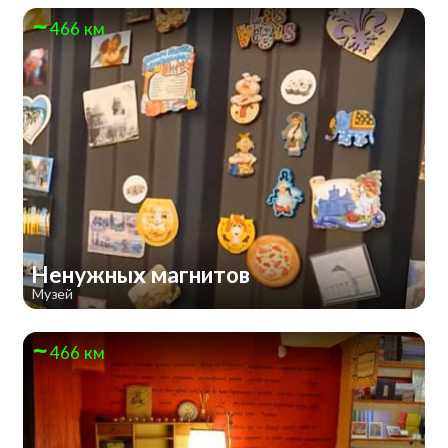
466 км
Ненужных магнитов
Музей
466 км