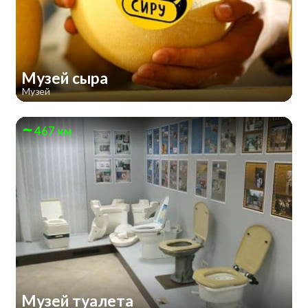
Музей сыра
Музей
467 км
Музей туалета