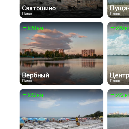
Святошино
Пуща
Пляж
Пляж
590 км
590 к
Вербный
Цент
Пляж
Пляж
592 км
592 к