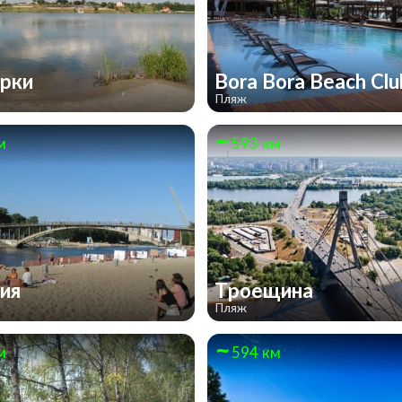
орки
Bora Bora Beach Cl
Пляж
м
593 км
ция
Троещина
Пляж
м
594 км