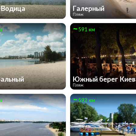
-Водица
Галерный
Пляж
м
591 км
ральный
Южный берег Кие
Пляж
м
592 км