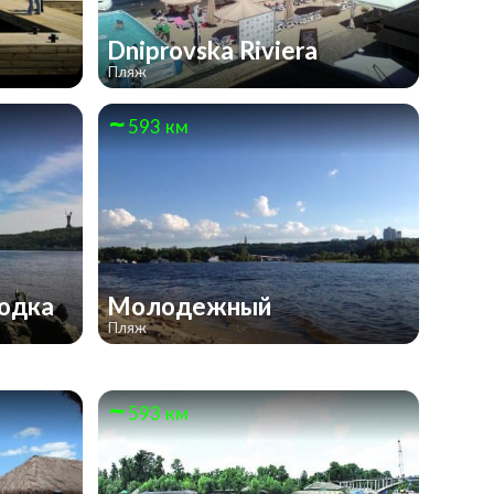
Dniprovska Riviera
Пляж
593 км
бодка
Молодежный
Пляж
593 км