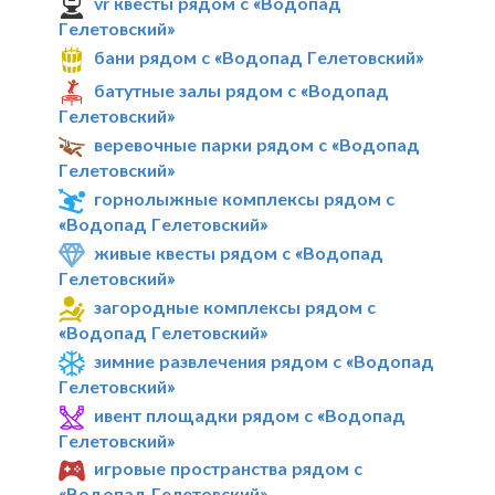
vr квесты рядом с «Водопад
Гелетовский»
бани рядом с «Водопад Гелетовский»
батутные залы рядом с «Водопад
Гелетовский»
веревочные парки рядом с «Водопад
Гелетовский»
горнолыжные комплексы рядом с
«Водопад Гелетовский»
живые квесты рядом с «Водопад
Гелетовский»
загородные комплексы рядом с
«Водопад Гелетовский»
зимние развлечения рядом с «Водопад
Гелетовский»
ивент площадки рядом с «Водопад
Гелетовский»
игровые пространства рядом с
«Водопад Гелетовский»