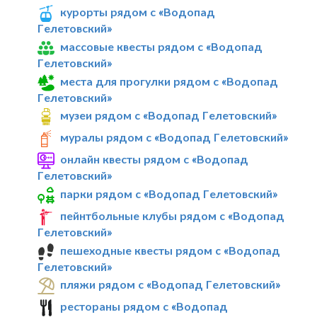
курорты рядом с «Водопад
Гелетовский»
массовые квесты рядом с «Водопад
Гелетовский»
места для прогулки рядом с «Водопад
Гелетовский»
музеи рядом с «Водопад Гелетовский»
муралы рядом с «Водопад Гелетовский»
онлайн квесты рядом с «Водопад
Гелетовский»
парки рядом с «Водопад Гелетовский»
пейнтбольные клубы рядом с «Водопад
Гелетовский»
пешеходные квесты рядом с «Водопад
Гелетовский»
пляжи рядом с «Водопад Гелетовский»
рестораны рядом с «Водопад