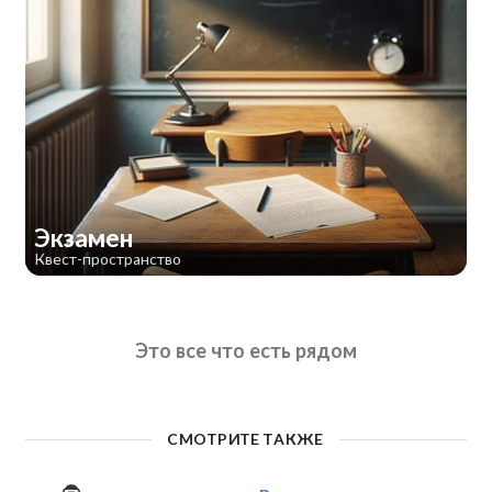
Экзамен
Квест-пространство
Это все что есть рядом
СМОТРИТЕ ТАКЖЕ