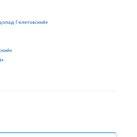
допад Гелетовский»
ский»
й»