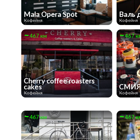
Mala Opera Spot
Валь 
Кофейня
Кофейня
467 км
467 к
Cherry coffee roasters
cakes
СМИЯ
Кофейня
Кофейня
467 км
467 к