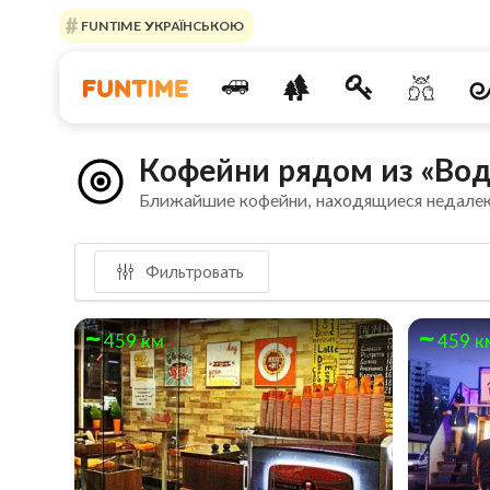
FUNTIME УКРАЇНСЬКОЮ
Кофейни рядом из «Во
Ближайшие кофейни, находящиеся недале
Фильтровать
459 км
459 к