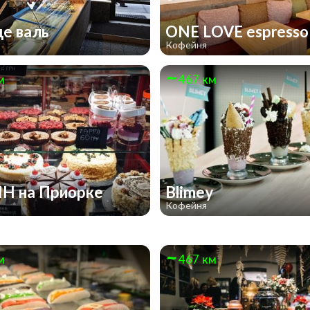
де валь
ONE LOVE espresso
Кофейня
м
467 км
Н на Приорке
Blimey
Кофейня
м
467 км