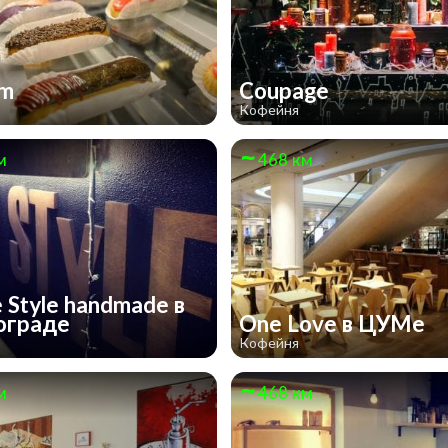
om
Coupage
Кофейня
м
468 км
 Style handmade в
ограде
One Love в ЦУМе
Кофейня
м
468 км