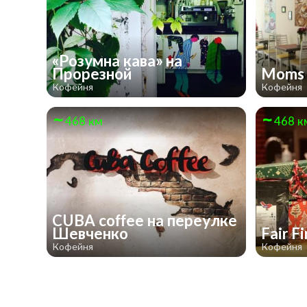
«Розумна кава» на
Прорезной
Moms 
Кофейня
Кофейня
468 км
468 к
CUBA coffee на переулке
Шевченко
Fair F
Кофейня
Кофейня