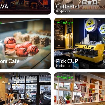
AVA
Coffeetel
Кофейня
м
466 км
om Cafe
Pick CUP
Кофейня
м
466 км