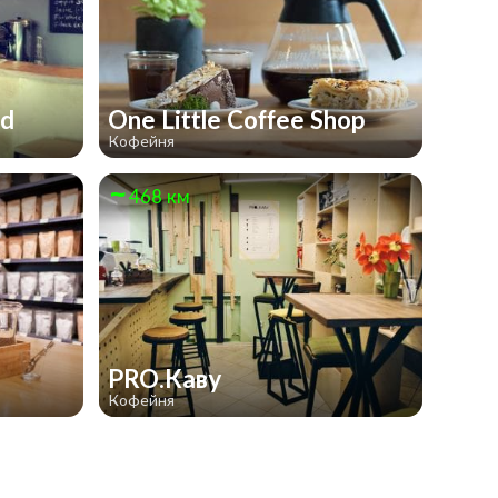
rd
One Little Coffee Shop
Кофейня
468 км
PRO.Каву
Кофейня