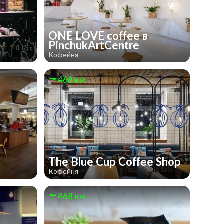
ONE LOVE coffee в
PinchukArtCentre
Кофейня
468 км
The Blue Cup Coffee Shop
Кофейня
468 км