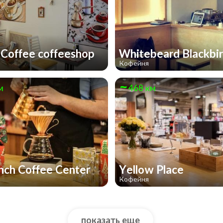
Coffee coffeeshop
Whitebeard Blackbi
Кофейня
м
468 км
inch Coffee Center
Yellow Place
Кофейня
показать еще