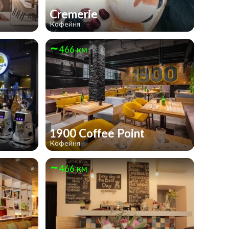
Cremerie
Кофейня
466 км
1900 Coffee Point
Кофейня
466 км