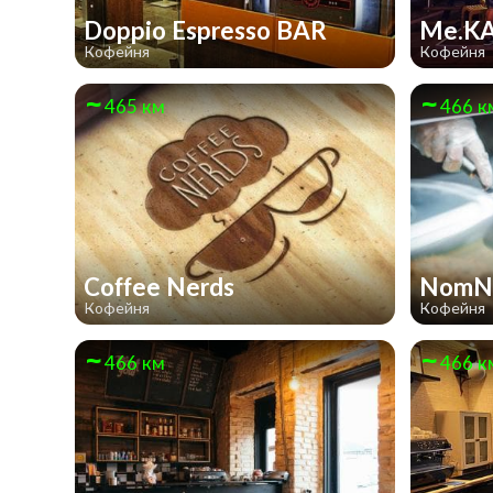
Doppio Espresso BAR
Me.K
Кофейня
Кофейня
465 км
466 к
Coffee Nerds
NomN
Кофейня
Кофейня
466 км
466 к