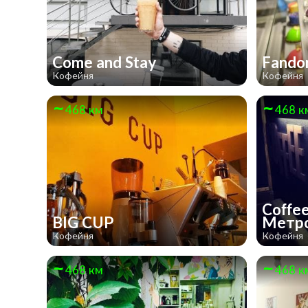
Come and Stay
Fand
Кофейня
Кофейня
468 км
468 к
Coffee
BIG CUP
Метр
Кофейня
Кофейня
468 км
468 к