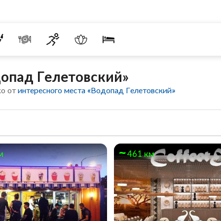
допад Гелетовский»
ко от
интересного места «Водопад Гелетовский»
м
461 км