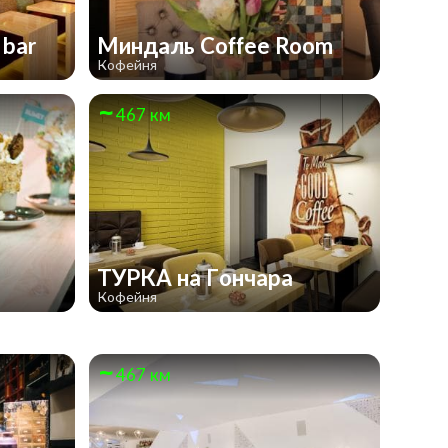
 bar
Миндаль Coffee Room
Кофейня
467 км
ТУРКА на Гончара
Кофейня
467 км