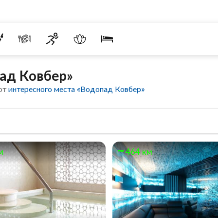
ад Ковбер»
 от
интересного места «Водопад Ковбер»
м
464 км