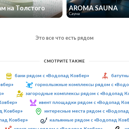
м на Толстого
AROMA SAUNA
Сауна
Это все что есть рядом
СМОТРИТЕ ТАКЖЕ
бани рядом с «Водопад Ковбер»
батутны
овбер»
горнолыжные комплексы рядом с «Водо
р»
загородные комплексы рядом с «Водопад К
Ковбер»
ивент площадки рядом с «Водопад Ко
д Ковбер»
интересные места рядом с «Водопад
пад Ковбер»
кальянные рядом с «Водопад Ков
квест-игры рядом с «Водопад Ковбер»
к