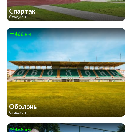
Спартак
Стадион
466 км
Оболонь
Стадион
468 км