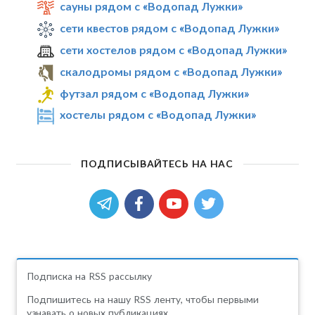
сауны рядом с «Водопад Лужки»
сети квестов рядом с «Водопад Лужки»
сети хостелов рядом с «Водопад Лужки»
скалодромы рядом с «Водопад Лужки»
футзал рядом с «Водопад Лужки»
хостелы рядом с «Водопад Лужки»
ПОДПИСЫВАЙТЕСЬ НА НАС
Подписка на RSS рассылку
Подпишитесь на нашу RSS ленту, чтобы первыми
узнавать о новых публикациях.