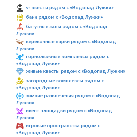
vr квесты рядом с «Водопад Лужки»
бани рядом с «Водопад Лужки»
батутные залы рядом с «Водопад
Лужки»
веревочные парки рядом с «Водопад
Лужки»
горнолыжные комплексы рядом с
«Водопад Лужки»
живые квесты рядом с «Водопад Лужки»
загородные комплексы рядом с
«Водопад Лужки»
зимние развлечения рядом с «Водопад
Лужки»
ивент площадки рядом с «Водопад
Лужки»
игровые пространства рядом с
«Водопад Лужки»