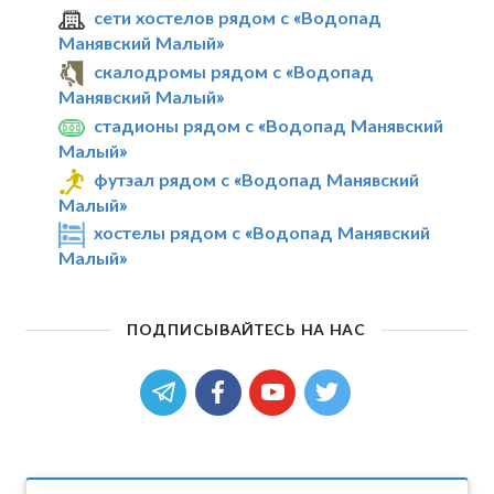
сети хостелов рядом с «Водопад
Манявский Малый»
скалодромы рядом с «Водопад
Манявский Малый»
стадионы рядом с «Водопад Манявский
Малый»
футзал рядом с «Водопад Манявский
Малый»
хостелы рядом с «Водопад Манявский
Малый»
ПОДПИСЫВАЙТЕСЬ НА НАС