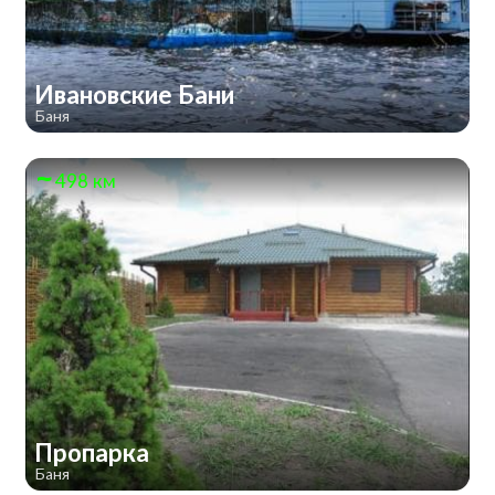
Ивановские Бани
Баня
498 км
Пропарка
Баня