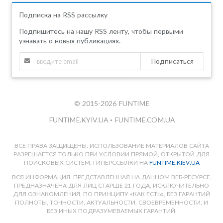
Подписка на RSS рассылку
Подпишитесь на нашу RSS ленту, чтобы первыми
узнавать о новых публикациях.
Подписаться
© 2015-2026 FUNTIME
FUNTIME.KYIV.UA
•
FUNTIME.COM.UA
ВСЕ ПРАВА ЗАЩИЩЕНЫ. ИСПОЛЬЗОВАНИЕ МАТЕРИАЛОВ САЙТА
РАЗРЕШАЕТСЯ ТОЛЬКО ПРИ УСЛОВИИ ПРЯМОЙ, ОТКРЫТОЙ ДЛЯ
ПОИСКОВЫХ СИСТЕМ, ГИПЕРССЫЛКИ НА
FUNTIME.KIEV.UA
ВСЯ ИНФОРМАЦИЯ, ПРЕДСТАВЛЕННАЯ НА ДАННОМ ВЕБ-РЕСУРСЕ,
ПРЕДНАЗНАЧЕНА ДЛЯ ЛИЦ СТАРШЕ 21 ГОДА, ИСКЛЮЧИТЕЛЬНО
ДЛЯ ОЗНАКОМЛЕНИЯ, ПО ПРИНЦИПУ «КАК ЕСТЬ», БЕЗ ГАРАНТИЙ
ПОЛНОТЫ, ТОЧНОСТИ, АКТУАЛЬНОСТИ, СВОЕВРЕМЕННОСТИ, И
БЕЗ ИНЫХ ПОДРАЗУМЕВАЕМЫХ ГАРАНТИЙ.