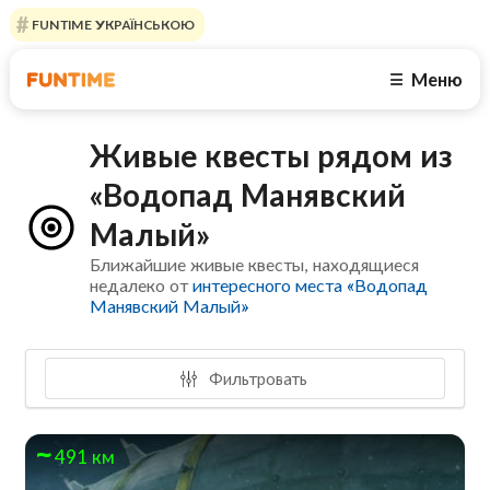
FUNTIME УКРАЇНСЬКОЮ
Меню
☰
Живые квесты рядом из
«Водопад Манявский
Малый»
Ближайшие живые квесты, находящиеся
недалеко от
интересного места «Водопад
Манявский Малый»
Фильтровать
491 км