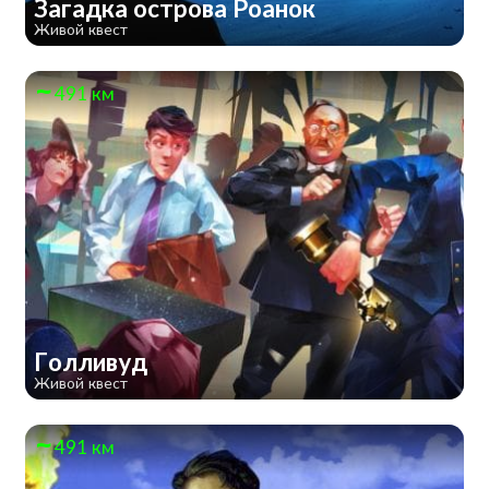
Загадка острова Роанок
Живой квест
491 км
Голливуд
Живой квест
491 км