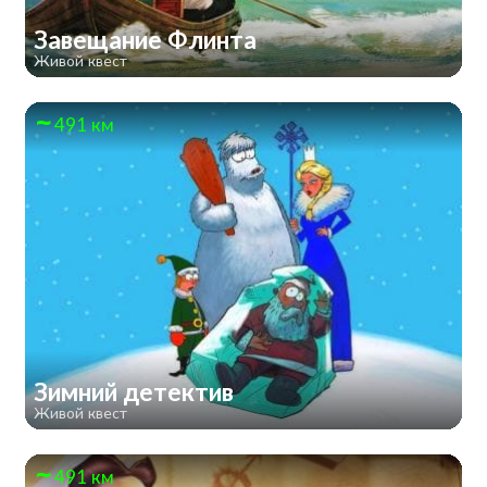
Завещание Флинта
Живой квест
491 км
Зимний детектив
Живой квест
491 км