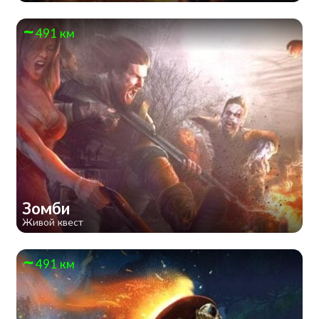
491 км
Зомби
Живой квест
491 км