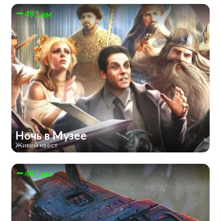
491 км
Ночь в Музее
Живой квест
491 км