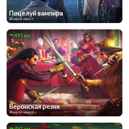
Поцелуй вампира
Живой квест
491 км
Веронская резня
Живой квест
491 км