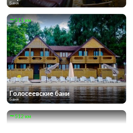
Баня
511 км
Голосеевские бани
Баня
512 км