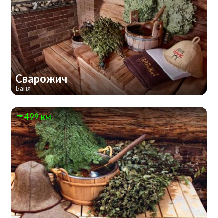
Сварожич
Баня
499 км