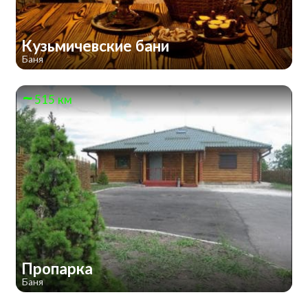
Кузьмичевские бани
Баня
515 км
Пропарка
Баня