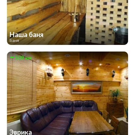
Наша баня
Баня
509 км
Эврика