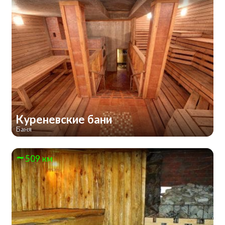
Куреневские бани
Баня
509 км