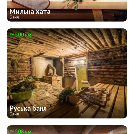
Мильна хата
Баня
500 км
Руська баня
Баня
508 км