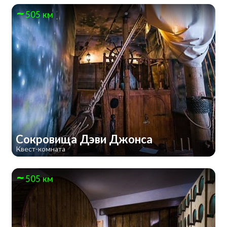
505 км
Сокровища Дэви Джонса
Квест-комната
505 км