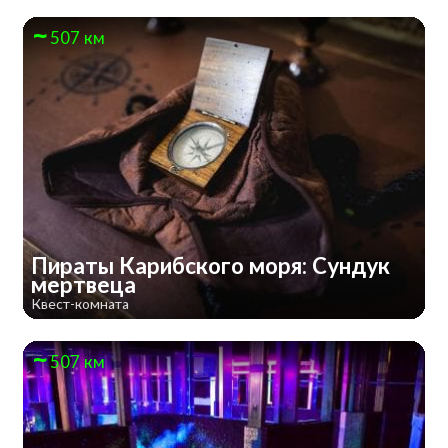
507 км
Пираты Карибского моря: Сундук
мертвеца
Квест-комната
507 км