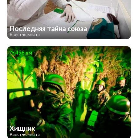
Последняя тайна союза
Квест-комната
498 км
Хищник
Квест-комната