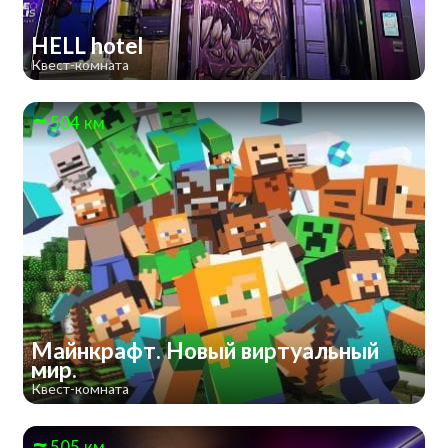
HELL hotel
Квест-комната
504 км
Майнкрафт. Новый виртуальный
мир.
Квест-комната
505 км