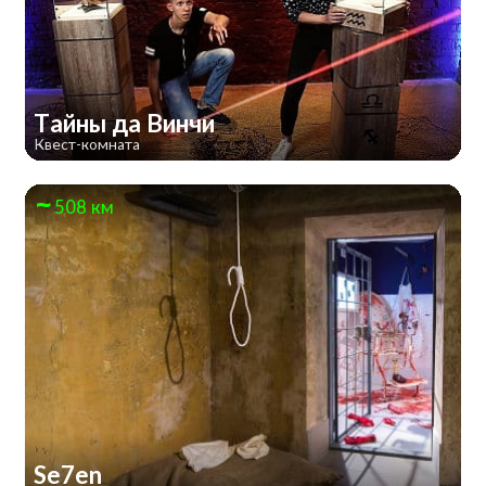
Тайны да Винчи
Квест-комната
508 км
Se7en