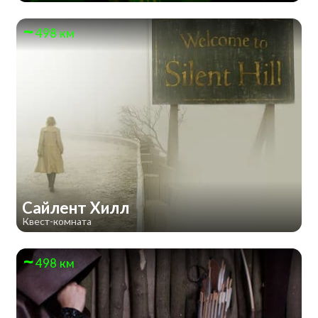
498 км
Сайлент Хилл
Квест-комната
498 км