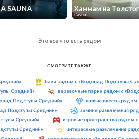
A SAUNA
Хаммам на Толсто
Сауна
Это все что есть рядом
СМОТРИТЕ ТАКЖЕ
Средний»
бани рядом с «Водопад Подступы Ср
тупы Средний»
веревочные парки рядом с «Вод
опад Подступы Средний»
живые квесты рядом 
пад Подступы Средний»
зимние развлечения ря
ступы Средний»
игровые пространства рядом 
одступы Средний»
интересные развлечения ряд
 Средний»
картинги рядом с «Водопад Подсту