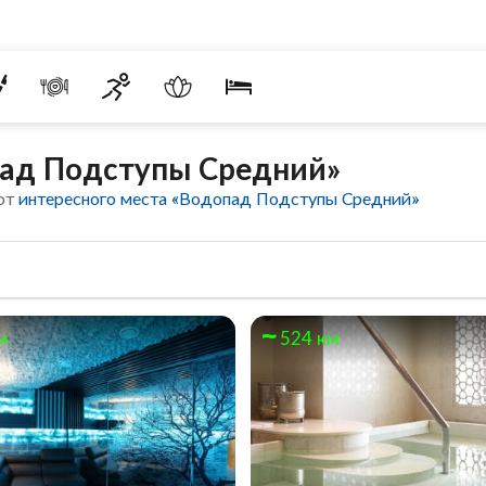
пад Подступы Средний»
 от
интересного места «Водопад Подступы Средний»
м
524 км