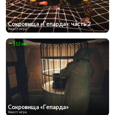
Сокровища «Гепарда»: часть 2
Квест-игра
512 км
Сокровища «Гепарда»
Квест-игра