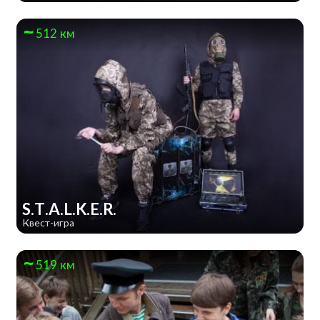
512 км
S.T.A.L.K.E.R.
Квест-игра
519 км