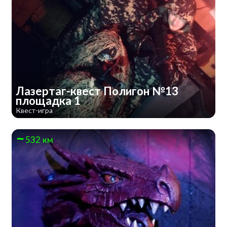
Лазертаг-квест Полигон №13
площадка 1
Квест-игра
532 км