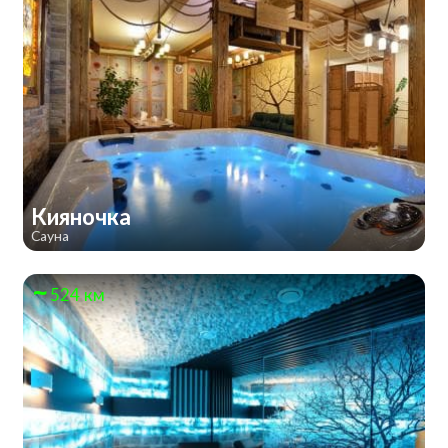
Кияночка
Сауна
524 км