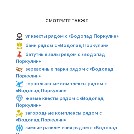
СМОТРИТЕ ТАКЖЕ
vr квесты рядом с «Водопад Поркулин»
бани рядом с «Водопад Поркулин»
батутные залы рядом с «Водопад
Поркулин»
веревочные парки рядом с «Водопад
Поркулин»
горнолыжные комплексы рядом с
«Водопад Поркулин»
живые квесты рядом с «Водопад
Поркулин»
загородные комплексы рядом с
«Водопад Поркулин»
зимние развлечения рядом с «Водопад