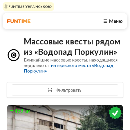
FUNTIME УКРАЇНСЬКОЮ
Меню
☰
Массовые квесты рядом
из «Водопад Поркулин»
Ближайшие массовые квесты, находящиеся
недалеко от
интересного места «Водопад
Поркулин»
Фильтровать
468 км