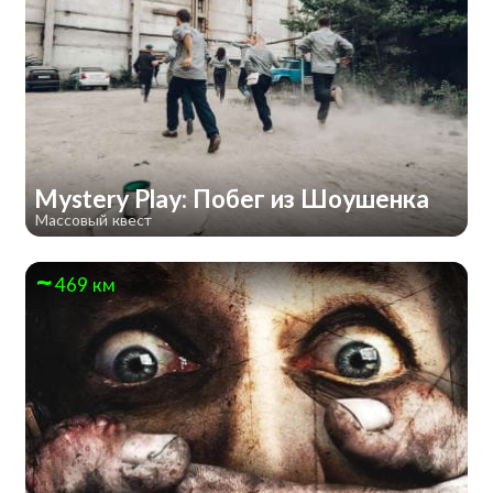
Mystery Play: Побег из Шоушенка
Массовый квест
469 км