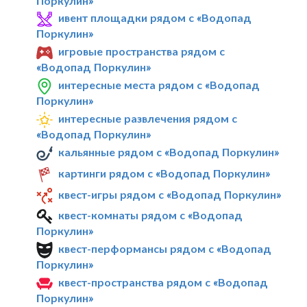
Поркулин»
ивент площадки рядом с «Водопад
Поркулин»
игровые пространства рядом с
«Водопад Поркулин»
интересные места рядом с «Водопад
Поркулин»
интересные развлечения рядом с
«Водопад Поркулин»
кальянные рядом с «Водопад Поркулин»
картинги рядом с «Водопад Поркулин»
квест-игры рядом с «Водопад Поркулин»
квест-комнаты рядом с «Водопад
Поркулин»
квест-перформансы рядом с «Водопад
Поркулин»
квест-пространства рядом с «Водопад
Поркулин»