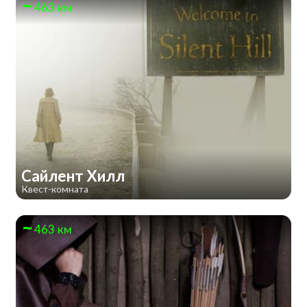
463 км
Сайлент Хилл
Квест-комната
463 км