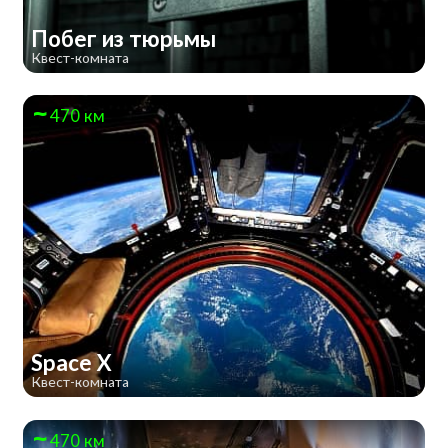
Побег из тюрьмы
Квест-комната
470 км
Space X
Квест-комната
470 км