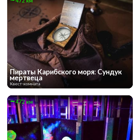
472 км
Пираты Карибского моря: Сундук
мертвеца
Квест-комната
472 км