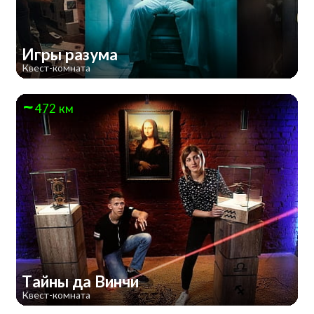
Игры разума
Квест-комната
472 км
Тайны да Винчи
Квест-комната