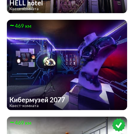
HELL hotel
Квест-комната
469 км
Кибермузей 2077
Квест-комната
469 км