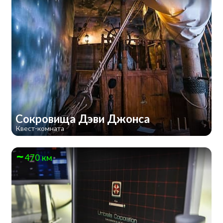
Сокровища Дэви Джонса
Квест-комната
470 км