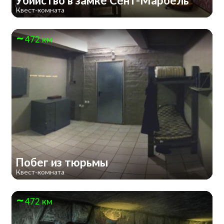
Убийство в замке Сент-Марбель
Квест-комната
472 км
Побег из тюрьмы
Квест-комната
472 км