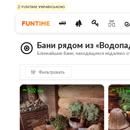
FUNTIME УКРАЇНСЬКОЮ
Бани рядом из «Водоп
Ближайшие бани, находящиеся недалеко о
Фильтровать
502 км
511 к