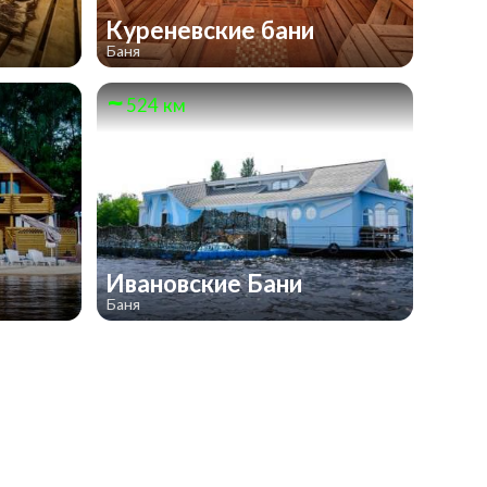
Куреневские бани
Баня
524 км
Ивановские Бани
Баня