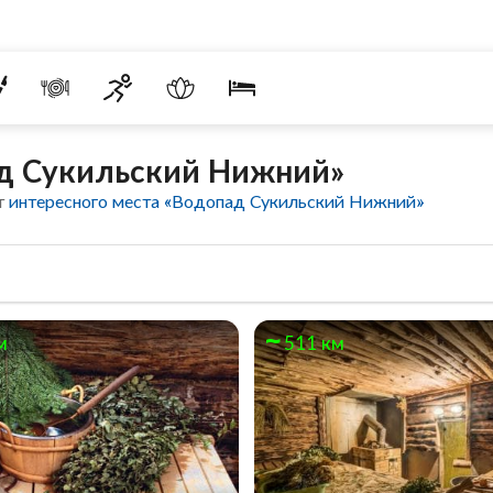
ад Сукильский Нижний»
т
интересного места «Водопад Сукильский Нижний»
м
511 км