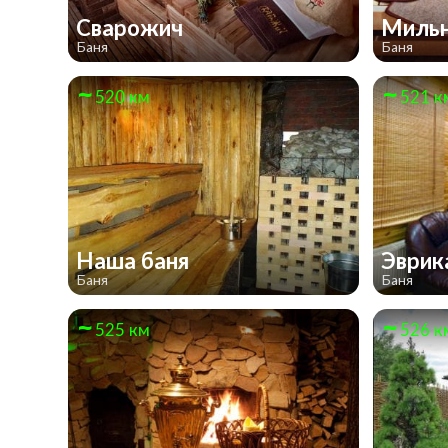
Сварожич
Мильн
Баня
Баня
520 км
521 к
Наша баня
Эври
Баня
Баня
525 км
526 к