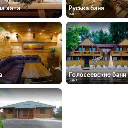
а хата
Руська баня
Баня
м
524 км
ка
Голосеевские бани
Баня
м