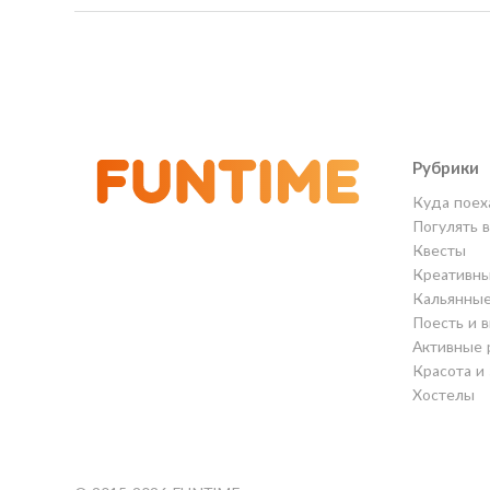
Рубрики
Куда поех
Погулять 
Квесты
Креативны
Кальянны
Поесть и 
Активные 
Красота и
Хостелы