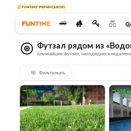
FUNTIME УКРАЇНСЬКОЮ
Футзал рядом из «Вод
Ближайшие футзал, находящиеся недалеко
Фильтровать
513 км
514 к