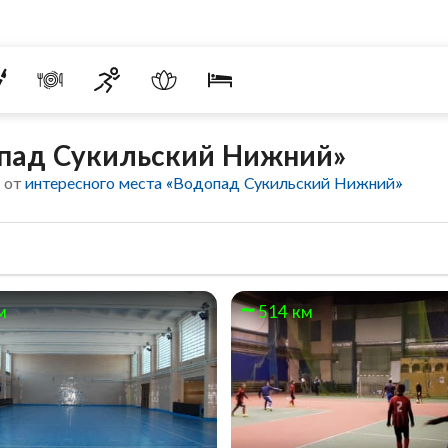
опад Сукильский Нижний»
 от
интересного места «Водопад Сукильский Нижний»
м
514 км