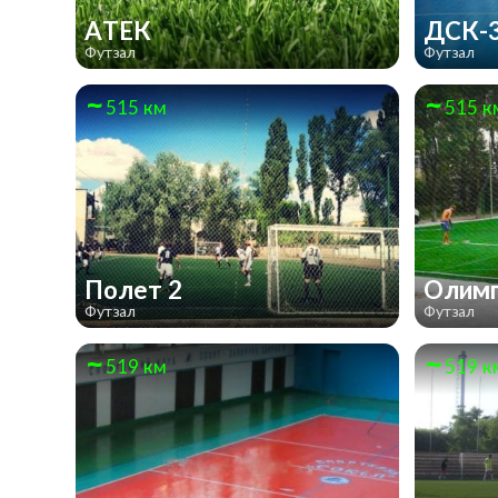
АТЕК
ДСК-
Футзал
Футзал
515 км
515 к
Полет 2
Олим
Футзал
Футзал
519 км
519 к