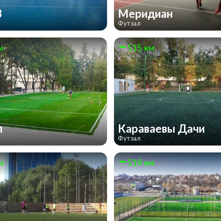
3
Меридиан
Футзал
м
515 км
п
Караваевы Дачи
Футзал
м
519 км