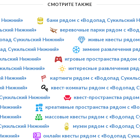
СМОТРИТЕ ТАКЖЕ
й Нижний»
бани рядом с «Водопад Сукильский 
льский Нижний»
веревочные парки рядом с «Во
опад Сукильский Нижний»
живые квесты рядом
ад Сукильский Нижний»
зимние развлечения р
ильский Нижний»
игровые пространства рядом 
укильский Нижний»
интересные развлечения ря
ий Нижний»
картинги рядом с «Водопад Сукиль
ий Нижний»
квест-комнаты рядом с «Водопад 
Сукильский Нижний»
квест-пространства рядом
 Нижний»
креативные пространства рядом с «В
 Нижний»
массовые квесты рядом с «Водопад С
Сукильский Нижний»
музеи рядом с «Водопад С
Нижний»
онлайн квесты рядом с «Водопад Суки