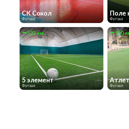
СК Сокол
Поле 
Футзал
Футзал
523 км
530 к
5 элемент
Атлет
Футзал
Футзал