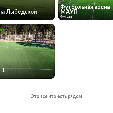
Футбольная арена
на Лыбедской
МАУП
Футзал
м
 1
Это все что есть рядом