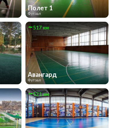
Полет 1
Футзал
517 км
Авангард
Футзал
521 км