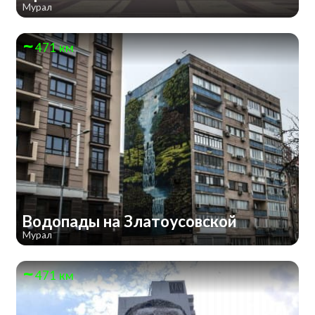
Мурал
471 км
Водопады на Златоусовской
Мурал
471 км