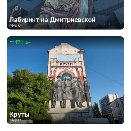
Лабиринт на Дмитриевской
Мурал
471 км
Круты
Мурал