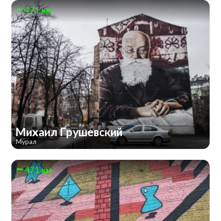
471 км
Михаил Грушевский
Мурал
471 км