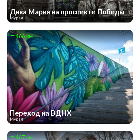
Дива Мария на проспекте Победы
Мурал
466 км
Переход на ВДНХ
Мурал
467 км