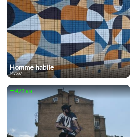
Homme habile
Мурал
472 км