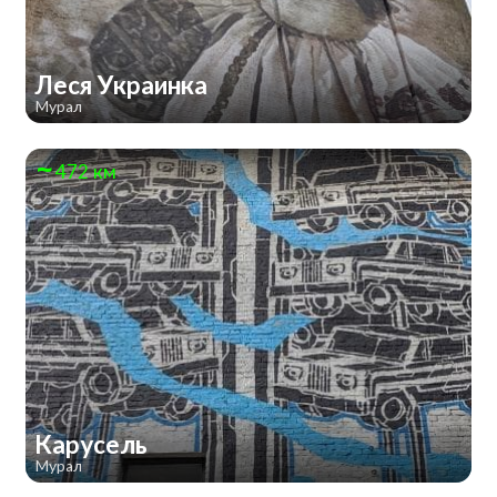
Леся Украинка
Мурал
472 км
Карусель
Мурал