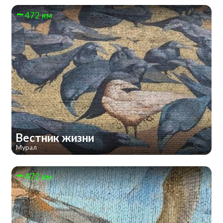
472 км
Вестник жизни
Мурал
472 км