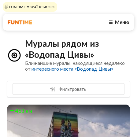
FUNTIME УКРАЇНСЬКОЮ
Меню
☰
Муралы рядом из
«Водопад Цивы»
Ближайшие муралы, находящиеся недалеко
от
интересного места «Водопад Цивы»
Фильтровать
463 км