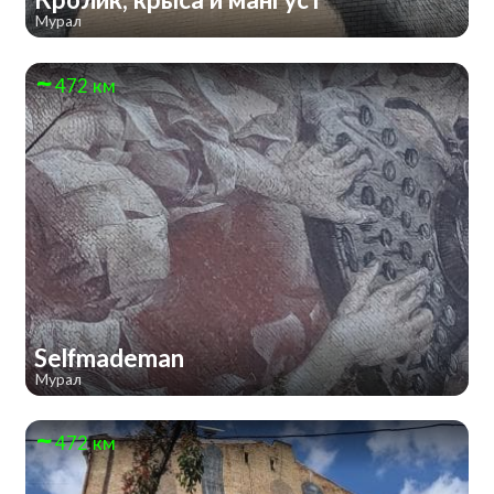
Мурал
472 км
Selfmademan
Мурал
472 км