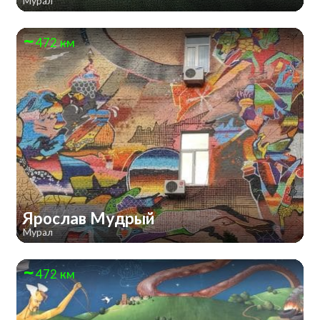
Мурал
472 км
Ярослав Мудрый
Мурал
472 км