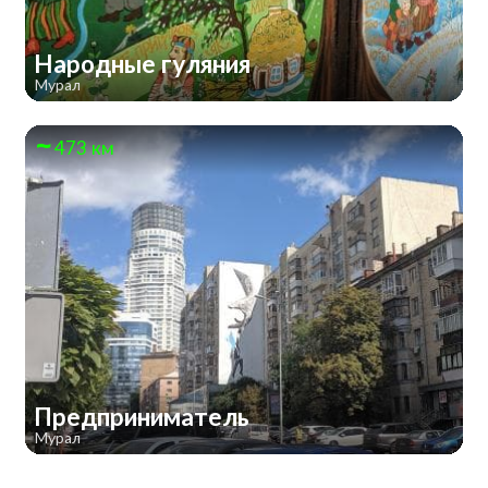
Народные гуляния
Мурал
473 км
Предприниматель
Мурал