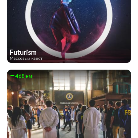
Futurism
Массовый квест
468 км